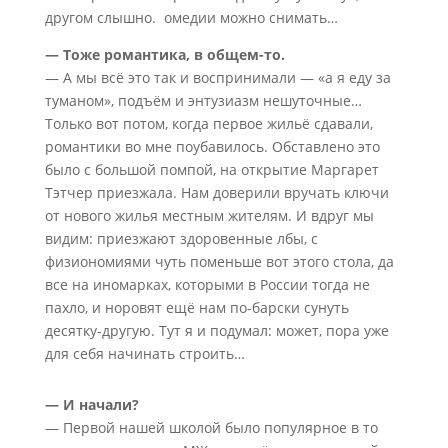
другом слышно. омедии можно снимать…
— Тоже романтика, в общем-то.
— А мы всё это так и воспринимали — «а я еду за
туманом», подъём и энтузиазм нешуточные…
Только вот потом, когда первое жильё сдавали,
романтики во мне поубавилось. Обставлено это
было с большой помпой, на открытие Маргарет
Тэтчер приезжала. Нам доверили вручать ключи
от нового жилья местным жителям. И вдруг мы
видим: приезжают здоровенные лбы, с
физиономиями чуть поменьше вот этого стола, да
все на иномарках, которыми в России тогда не
пахло, и норовят ещё нам по-барски сунуть
десятку-другую. Тут я и подумал: может, пора уже
для себя начинать строить…
— И начали?
— Первой нашей школой было популярное в то