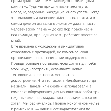
время движение — МЖ , молодёжно-жилищный
комплекс. Туда мы пришли после института,
молодые, задорные, жаждущие много успеть. Тогда
же появилось и название «Монолит», кстати, и в
самом деле он оказался монолитом даже в чисто
человеческом плане — до сих пор практически
вся команда, прошедшая МЖ , работает вместе со
мной.
В те времена к молодёжным инициативам
относились с прохладцей, но комсомольская
организация наше начинание поддержала.
Правда, условие поставили: если хотите для себя
что-нибудь построить, осваивайте новые
технологии, в частности, монолитное
домостроение. Что это такое, в Челябинске тогда
не знали. Панели или кирпич использовали, а
комплект оборудования для монолитных работ три
года пылился на складах, никто раскачиваться не
хотел. Мы раскачались. Первое монолитное жильё
в рамках МЖ — наши шестнадцатиэтажки по