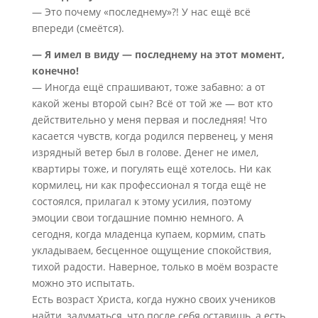
— Это почему «последнему»?! У нас ещё всё
впереди (смеётся).
— Я имел в виду — последнему на этот момент,
конечно!
— Иногда ещё спрашивают, тоже забавно: а от
какой жены второй сын? Всё от той же — вот кто
действительно у меня первая и последняя! Что
касается чувств, когда родился первенец, у меня
изрядный ветер был в голове. Денег не имел,
квартиры тоже, и погулять ещё хотелось. Ни как
кормилец, ни как профессионал я тогда ещё не
состоялся, прилагал к этому усилия, поэтому
эмоции свои тогдашние помню немного. А
сегодня, когда младенца купаем, кормим, спать
укладываем, бесценное ощущение спокойствия,
тихой радости. Наверное, только в моём возрасте
можно это испытать.
Есть возраст Христа, когда нужно своих учеников
найти, задуматься, что после себя оставишь, а есть