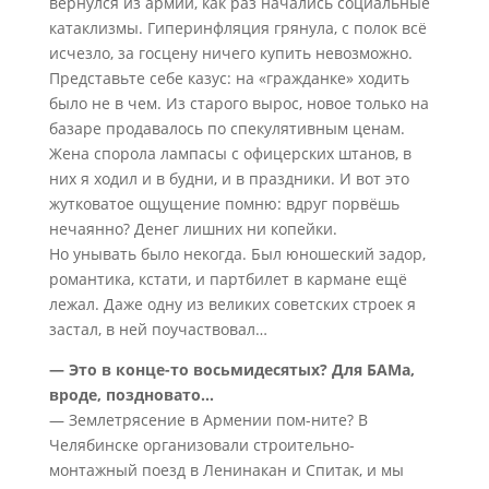
вернулся из армии, как раз начались социальные
катаклизмы. Гиперинфляция грянула, с полок всё
исчезло, за госцену ничего купить невозможно.
Представьте себе казус: на «гражданке» ходить
было не в чем. Из старого вырос, новое только на
базаре продавалось по спекулятивным ценам.
Жена спорола лампасы с офицерских штанов, в
них я ходил и в будни, и в праздники. И вот это
жутковатое ощущение помню: вдруг порвёшь
нечаянно? Денег лишних ни копейки.
Но унывать было некогда. Был юношеский задор,
романтика, кстати, и партбилет в кармане ещё
лежал. Даже одну из великих советских строек я
застал, в ней поучаствовал…
— Это в конце-то восьмидесятых? Для БАМа,
вроде, поздновато…
— Землетрясение в Армении пом-ните? В
Челябинске организовали строительно-
монтажный поезд в Ленинакан и Спитак, и мы