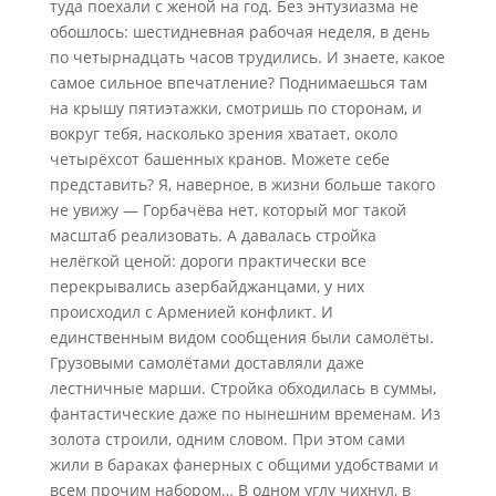
туда поехали с женой на год. Без энтузиазма не
обошлось: шестидневная рабочая неделя, в день
по четырнадцать часов трудились. И знаете, какое
самое сильное впечатление? Поднимаешься там
на крышу пятиэтажки, смотришь по сторонам, и
вокруг тебя, насколько зрения хватает, около
четырёхсот башенных кранов. Можете себе
представить? Я, наверное, в жизни больше такого
не увижу — Горбачёва нет, который мог такой
масштаб реализовать. А давалась стройка
нелёгкой ценой: дороги практически все
перекрывались азербайджанцами, у них
происходил с Арменией конфликт. И
единственным видом сообщения были самолёты.
Грузовыми самолётами доставляли даже
лестничные марши. Стройка обходилась в суммы,
фантастические даже по нынешним временам. Из
золота строили, одним словом. При этом сами
жили в бараках фанерных с общими удобствами и
всем прочим набором… В одном углу чихнул, в