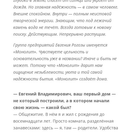
глубоко в землю, спасёт от солнца или укроет от
дождя. Но главная надёжность — в самом человеке.
Внешне спокойном. Внутри — полным неистовой
творческой энергии. Знающим, что под лежачий
камень вода не течёт. Всегда готовым к новому
поиску. Действующим. Непрерывно растущим.
Группа предприятий Евгения Рогозы именуется
«Монолит». Чувствуете цельность и
основательность уже в названии? Иначе и быть не
может. Потому что «Монолит» дарит нам
ощущение незыблемости, уюта и той самой
надёжности бытия. «Монолит» создаёт дома.
— Евгений Владимирович, ваш первый дом —
не который построили, а в котором начали
свою жизнь — какой был?
— Общежитие. В нём я и жил с рождения до
восемнадцати лет. Просто комната, разделённая
занавесками: здесь — я, там — родители. Удобства