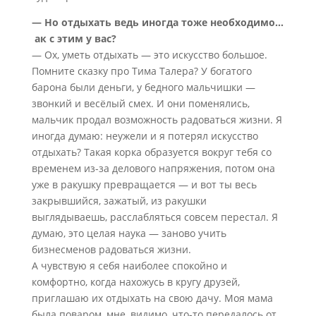
— Но отдыхать ведь иногда тоже необходимо…
ак с этим у вас?
— Ох, уметь отдыхать — это искусство большое.
Помните сказку про Тима Талера? У богатого
барона были деньги, у бедного мальчишки —
звонкий и весёлый смех. И они поменялись,
мальчик продал возможность радоваться жизни. Я
иногда думаю: неужели и я потерял искусство
отдыхать? Такая корка образуется вокруг тебя со
временем из-за делового напряжения, потом она
уже в ракушку превращается — и вот ты весь
закрывшийся, зажатый, из ракушки
выглядываешь, расслабляться совсем перестал. Я
думаю, это целая наука — заново учить
бизнесменов радоваться жизни.
А чувствую я себя наиболее спокойно и
комфортно, когда нахожусь в кругу друзей,
приглашаю их отдыхать на свою дачу. Моя мама
была поваром, мне, видимо, что-то передалось от