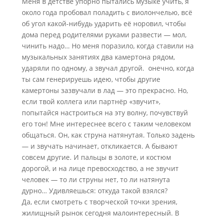
Меня в детстве упорно пытались музыке учить, я
около года пробовал поладить с виолончелью, всё
об угол какой-нибудь ударить её норовил, чтобы
дома перед родителями руками развести — мол,
чинить надо… Но меня поразило, когда ставили на
музыкальных занятиях два камертона рядом,
ударяли по одному, а звучал другой. онечно, когда
ты сам генерируешь идею, чтобы другие
камертоны зазвучали в лад — это прекрасно. Но,
если твой коллега или партнёр «звучит»,
попытайся настроиться на эту волну, почувствуй
его тон! Мне интереснее всего с таким человеком
общаться. Он, как струна натянутая. Только задень
— и звучать начинает, откликается. А бывают
совсем другие. И пальцы в золоте, и костюм
дорогой, и на лице превосходство, а не звучит
человек — то ли струны нет, то ли натянута
дурно… Удивляешься: откуда такой взялся?
Да, если смотреть с творческой точки зрения,
жилищный рынок сегодня малоинтересный. В