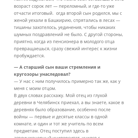
возраст сорок лет — переломный, и где-то уже
отчасти итоговый. огда второй сын родился, мы с
женой уехали в Башкирию, спрятались в лесах —
тишины захотелось, уединения, чтобы никаких
шумных поздравлений не было. С другой стороны,
приятно, когда из пенсионера в молодого отца
превращаешься, сразу свежий интерес к жизни
пробуждается.
— А старший сын ваши стремления и
кругозоры унаследовал?
— У нас с ним получилось примерно так же, как у
меня с моим отцом.
В двух словах расскажу. Мой отец из глухой
деревни в Челябинск приехал, а вы знаете, какое в
деревнях было образование, особенно после
войны — первые и десятые классы в одной
комнате, и один и тот же учитель по всем
предметам. Отец поступил здесь в
агроинженерный университет, учился с