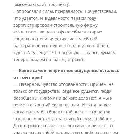
омсомольскому проспекту.
Попробовали силы, понравилось. Почувствовали,
что удаётся. И в девяносто первом году
зарегистрировали строительную фирму
«Монолит». ак раз на фоне обвала старых
социально-политических систем, общей
растерянности и неизвестности дальнейшего
курса. А тут ещё Г ЧП нагрянул, — ну всё, думаем,
теперь пойдём на олыму строить.
— Какое самое неприятное ощущение осталось
от той поры?
— Наверное, чувство оторванности. Причём, не
только от государства. огда всё рушится, люди
разобщены, никому ни до кого дела нет. А мы и
вовсе в открытый океан вышли. И тут я понял:
когда ты сам без брюк остаёшься — это не так
страшно. А вот когда за спиной семья, ребёнок…
Да и строительство — коллективный бизнес, ты
увлекаешь за собой народ, если ошибёшься в чём-