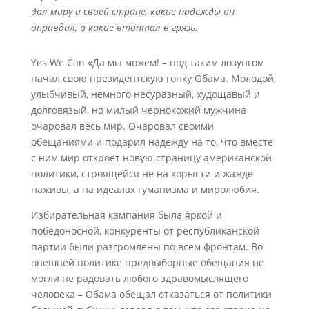
дал миру и своей стране, какие надежды он
оправдал, а какие втоптал в грязь.
Yes We Can «Да мы можем! – под таким лозунгом
начал свою президентскую гонку Обама. Молодой,
улыбчивый, немного несуразный, худощавый и
долговязый, но милый чернокожий мужчина
очаровал весь мир. Очаровал своими
обещаниями и подарил надежду на то, что вместе
с ним мир откроет новую страницу американской
политики, строящейся не на корысти и жажде
наживы, а на идеалах гуманизма и миролюбия.
Избирательная кампания была яркой и
победоносной, конкуренты от республиканской
партии были разгромлены по всем фронтам. Во
внешней политике предвыборные обещания не
могли не радовать любого здравомыслящего
человека – Обама обещал отказаться от политики