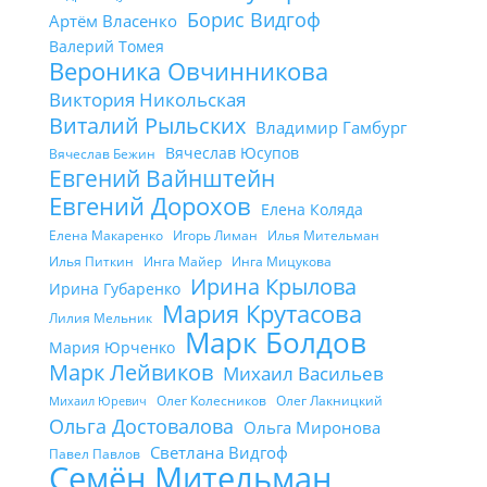
Борис Видгоф
Артём Власенко
Валерий Томея
Вероника Овчинникова
Виктория Никольская
Виталий Рыльских
Владимир Гамбург
Вячеслав Юсупов
Вячеслав Бежин
Евгений Вайнштейн
Евгений Дорохов
Елена Коляда
Елена Макаренко
Игорь Лиман
Илья Мительман
Илья Питкин
Инга Майер
Инга Мицукова
Ирина Крылова
Ирина Губаренко
Мария Крутасова
Лилия Мельник
Марк Болдов
Мария Юрченко
Марк Лейвиков
Михаил Васильев
Олег Колесников
Олег Лакницкий
Михаил Юревич
Ольга Достовалова
Ольга Миронова
Светлана Видгоф
Павел Павлов
Семён Мительман