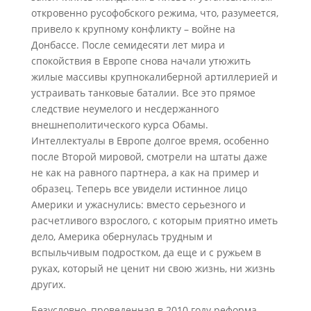
откровенно русофобского режима, что, разумеется,
привело к крупному конфликту – войне на
Донбассе. После семидесяти лет мира и
спокойствия в Европе снова начали утюжить
жилые массивы крупнокалиберной артиллерией и
устраивать танковые баталии. Все это прямое
следствие неумелого и несдержанного
внешнеполитического курса Обамы.
Интеллектуалы в Европе долгое время, особенно
после Второй мировой, смотрели на штаты даже
не как на равного партнера, а как на пример и
образец. Теперь все увидели истинное лицо
Америки и ужаснулись: вместо серьезного и
расчетливого взрослого, с которым приятно иметь
дело, Америка обернулась трудным и
вспыльчивым подростком, да еще и с ружьем в
руках, который не ценит ни свою жизнь, ни жизнь
других.
Безусловно, проведенная в 2010 году реформа