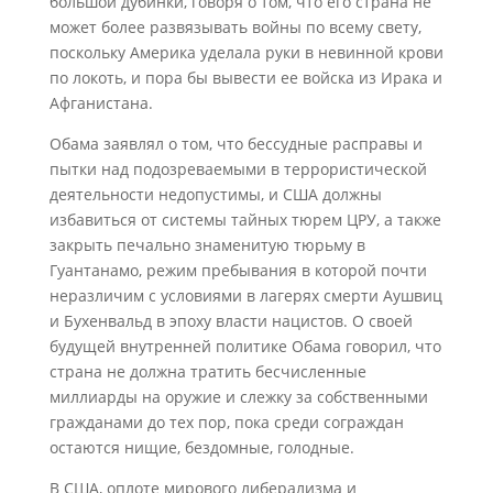
большой дубинки, говоря о том, что его страна не
может более развязывать войны по всему свету,
поскольку Америка уделала руки в невинной крови
по локоть, и пора бы вывести ее войска из Ирака и
Афганистана.
Обама заявлял о том, что бессудные расправы и
пытки над подозреваемыми в террористической
деятельности недопустимы, и США должны
избавиться от системы тайных тюрем ЦРУ, а также
закрыть печально знаменитую тюрьму в
Гуантанамо, режим пребывания в которой почти
неразличим с условиями в лагерях смерти Аушвиц
и Бухенвальд в эпоху власти нацистов. О своей
будущей внутренней политике Обама говорил, что
страна не должна тратить бесчисленные
миллиарды на оружие и слежку за собственными
гражданами до тех пор, пока среди сограждан
остаются нищие, бездомные, голодные.
В США, оплоте мирового либерализма и