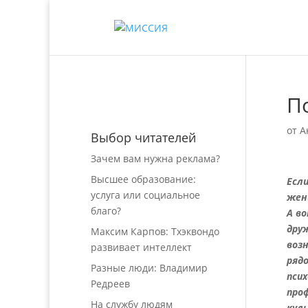
П
от
А
Выбор читателей
Зачем вам нужна реклама?
Высшее образование:
Есл
услуга или социальное
жен
благо?
А в
дру
Максим Карпов: Тхэквондо
воз
развивает интеллект
рядо
Разные люди: Владимир
пси
Редреев
про
На службу людям
кул