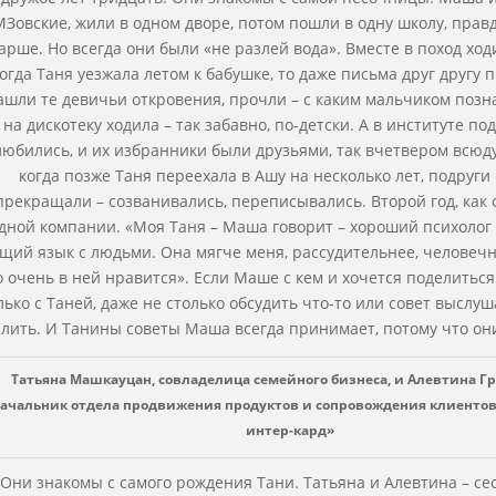
Зовские, жили в одном дворе, потом пошли в одну школу, прав
арше. Но всегда они были «не разлей вода». Вместе в поход ходи
огда Таня уезжала летом к бабушке, то даже письма друг другу 
ашли те девичьи откровения, прочли – с каким мальчиком позна
на дискотеку ходила – так забавно, по-детски. А в институте п
любились, и их избранники были друзьями, так вчетвером всюду
когда позже Таня переехала в Ашу на несколько лет, подруг
прекращали – созванивались, переписывались. Второй год, как 
дной компании. «Моя Таня – Маша говорит – хороший психолог 
щий язык с людьми. Она мягче меня, рассудительнее, человечне
о очень в ней нравится». Если Маше с кем и хочется поделитьс
лько с Таней, даже не столько обсудить что-то или совет выслуш
злить. И Танины советы Маша всегда принимает, потому что он
Татьяна Машкауцан, совладелица семейного бизнеса, и Алевтина Гр
ачальник отдела продвижения продуктов и сопровождения клиентов 
интер-кард»
Они знакомы с самого рождения Тани. Татьяна и Алевтина – с