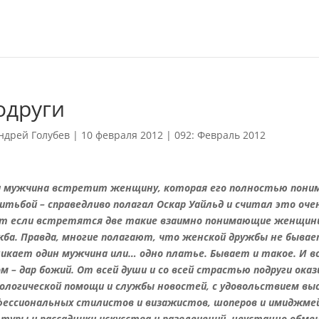
одруги
ндрей Голубев
|
10 февраля 2012
|
092: Февраль 2012
и
мужчина встретит женщину, которая его полностью понима
итьбой – справедливо полагал Оскар Уайльд и считал это оче
от если встретятся две такие взаимно понимающие женщин
жба. Правда, многие полагают, что женской дружбы не бывае
никает один мужчина или… одно платье. Бывает и такое. И в
м – дар божий. От всей души и со всей страстью подруги оказ
хологической помощи и службы новостей, с удовольствием выс
фессиональных стилистов и визажистов, шоперов и имиджмей
ьтуры и рассадники искусства и развлечений, неустанно обм