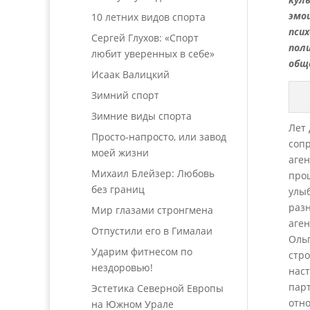
эмо
10 летних видов спорта
пси
Сергей Глухов: «Спорт
пол
любит уверенных в себе»
обще
Исаак Валицкий
Зимний спорт
Зимние виды спорта
Лет 
Просто-напросто, или завод
сопр
моей жизни
аген
Михаил Блейзер: Любовь
проц
без границ
улыб
разн
Мир глазами стронгмена
аген
Отпустили его в Гималаи
Ольг
Ударим фитнесом по
стро
нездоровью!
наст
парт
Эстетика Северной Европы
отно
на Южном Урале