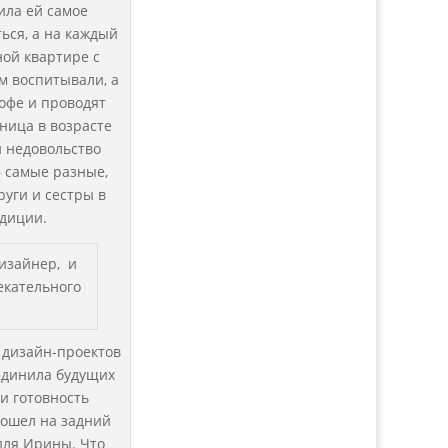
ила ей самое
ться, а на каждый
ой квартире с
м воспитывали, а
офе и проводят
зница в возрасте
и недовольство
– самые разные,
руги и сестры в
диции.
дизайнер, и
екательного
 дизайн-проектов
единила будущих
 и готовность
тошел на задний
для Ирины. Что