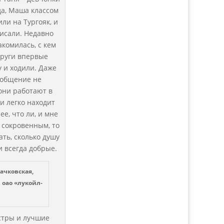
да, Маша классом
ли на Тургояк, и
писали. Недавно
комилась, с кем
одруги впервые
 и ходили. Даже
и общение не
они работают в
и легко находит
е, что ли, и мне
я сокровенным, то
ать, сколько душу
и всегда добрые.
ачковская,
оао «лукойл-
естры и лучшие