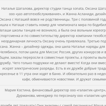
Наталья Шаталова, директор студии танца sonata, Оксана Ша
ооо «уаз автотехобслуживание», и Жанна Асланиди, дизай
Оксана с Наташей вовсе не родственницы. Три с половиной год
ишла к Наташе ставить номер для чемпионата мира по бодибил
Наташи школы танцев не возникло, а была она вольным хореогр
спортсменка и по совместительству директор компании техобсл
неординарная личность Оксану очень привлекала. Третью по
сана. Жанна – дизайнер одежды, она шила Наталье наряды для
Челябинск, потом шила для Миссис Россия, других конкурсов и 
бщем, заказы переросли в совместные проекты, а проекты выл
дружбу. Чего только подружки не делают вместе! Когда они вмес
искрят электрические разряды. Есть в их дружбе добрые трад
скресенье в 11 утра они ходят в баню. И обязательно раз в нед
кафе, обмениваются новостями. И дружат семьями
Мария Костина, финансовый директор ооо «галактик-центр»
Дурманова, менеджер по персоналу ооо «галактик-це
 дружбе лет тридцать! Они знакомы с самой песочницы! Маша и