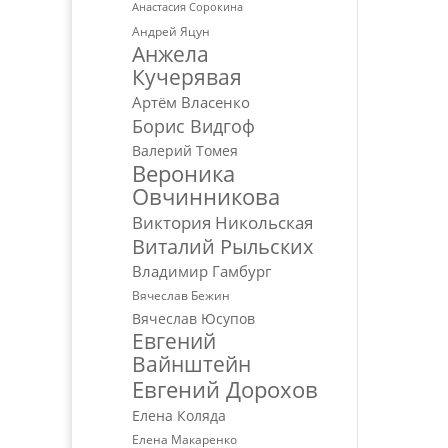
Анастасия Сорокина
Андрей Яцун
Анжела
Кучерявая
Артём Власенко
Борис Видгоф
Валерий Томея
Вероника
Овчинникова
Виктория Никольская
Виталий Рыльских
Владимир Гамбург
Вячеслав Бежин
Вячеслав Юсупов
Евгений
Вайнштейн
Евгений Дорохов
Елена Коляда
Елена Макаренко