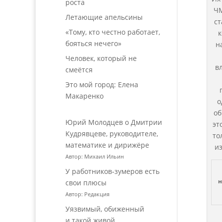
роста
ЧМ
Летающие апельсины
ст
«Тому, кто честно работает,
к
бояться нечего»
н
Человек, который не
в
смеётся
Это мой город: Елена
Макаренко
о
об
Юрий Молодцев о Дмитрии
эт
Кудрявцеве, руководителе,
то
математике и дирижёре
и
Автор: Михаил Ильин
У работников‑зумеров есть
н
свои плюсы
Автор: Редакция
Уязвимый, обиженный
и такой живой