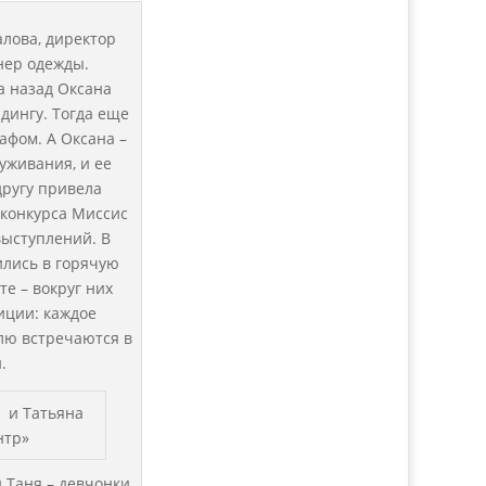
талова, директор
нер одежды.
а назад Оксана
дингу. Тогда еще
афом. А Оксана –
уживания, и ее
другу привела
 конкурса Миссис
выступлений. В
ились в горячую
те – вокруг них
иции: каждое
елю встречаются в
.
, и Татьяна
нтр»
 Таня – девчонки