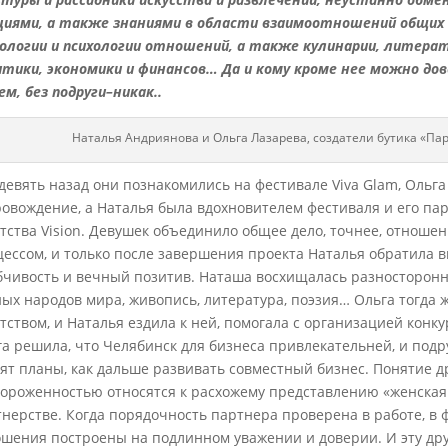
циями, а также знаниями в области взаимоотношений общих 
хологии и психологии отношений, а также кулинарии,
литерату
итики, экономики и финансов… Да и кому кроме нее можно до
м, без подруги–никак..
Наталья Андриянова и Ольга Лазарева, создатели бутика «Па
девять назад они познакомились на фестивале Viva Glam, Ольг
овождение, а Наталья была вдохновителем фестиваля и его па
тства Vision. Девушек объединило общее дело, точнее, отноше
ессом, и только после завершения проекта Наталья обратила в
чивость и вечный позитив. Наташа восхищалась разносторонно
ых народов мира, живопись, литература, поэзия… Ольга тогда 
тством, и Наталья ездила к ней, помогала с организацией конк
а решила, что Челябинск для бизнеса привлекательней, и подру
ят планы, как дальше развивать совместный бизнес. Понятие 
ороженностью относятся к расхожему представлению «женская
нерстве. Когда порядочность партнера проверена в работе, в 
шения построены на подлинном уважении и доверии. И эту дру