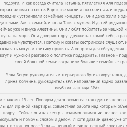
подруги. И как всегда считала Татьяна, пятилетняя Аля подар
екрасное имя на свете. В детстве могли и поссориться, и подра
праздник устраивали семейные концерты. Они даже жили в одн
дителями, Аля с семьей, и юная Таня с мужем. И детей рядышко
сейчас уже и внука Алевтины. Они любят поболтать за чашкой к
тпуска на море. Они доверяют друг дружке как самой себе, а ра
давно не чувствуется. Поэтому и советы сестринские слушают, 
ысказать могут, и критику принять. А вопросы для обсуждения 
могут и мужской разговор о политике поддержать. Главное – под
своей большой семье сохранили большие семейные тра
Элла Богуж, руководитель интерьерного бутика «хрусталь», 
Ирина Колчина, руководитель sPA-направления водно-развл
клуба «атлантида SPA»
и знакомы 13 лет. Поводом для знакомства стал один из первых
лы для Ириной квартиры, совместная работа над которым объ
подруг. Сейчас они как сестры: взаимопонимание полное, как
ыслушать и помочь, словом и делом. И хотя дизайн давно уже о
план, в этом вопросе Элла — первый и единственный советчик 