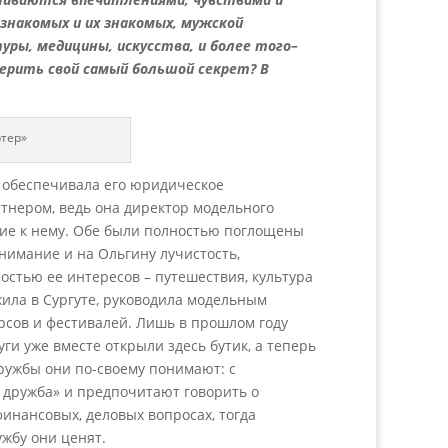
знакомых и их знакомых, мужской
ры, медицины, искусства, и более того–
верить свой самый большой секрет? В
ртер»
а обеспечивала его юридическое
ртнером, ведь она директор модельного
ние к нему. Обе были полностью поглощены
нимание и на Ольгину лучистость,
стью ее интересов – путешествия, культура
жила в Сургуте, руководила модельным
урсов и фестивалей. Лишь в прошлом году
ги уже вместе открыли здесь бутик, а теперь
дружбы они по-своему понимают: с
 дружба» и предпочитают говорить о
финансовых, деловых вопросах, тогда
жбу они ценят.