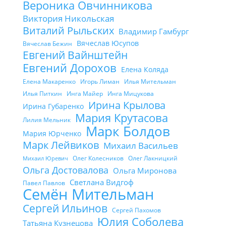
Вероника Овчинникова
Виктория Никольская
Виталий Рыльских
Владимир Гамбург
Вячеслав Юсупов
Вячеслав Бежин
Евгений Вайнштейн
Евгений Дорохов
Елена Коляда
Елена Макаренко
Игорь Лиман
Илья Мительман
Илья Питкин
Инга Майер
Инга Мицукова
Ирина Крылова
Ирина Губаренко
Мария Крутасова
Лилия Мельник
Марк Болдов
Мария Юрченко
Марк Лейвиков
Михаил Васильев
Олег Колесников
Олег Лакницкий
Михаил Юревич
Ольга Достовалова
Ольга Миронова
Светлана Видгоф
Павел Павлов
Семён Мительман
Сергей Ильинов
Сергей Пахомов
Юлия Соболева
Татьяна Кузнецова