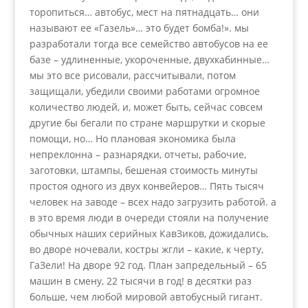
торопиться… автобус, мест на пятнадцать… они
называют ее «Газель»… это будет бомба!». мы
разработали тогда все семейство автобусов на ее
базе – удлиненные, укороченные, двухкабинные…
мы это все рисовали, рассчитывали, потом
защищали, убедили своими работами огромное
количество людей, и, может быть, сейчас совсем
другие бы бегали по стране маршрутки и скорые
помощи, но… Но плановая экономика была
непреклонна – разнарядки, отчеты, рабочие,
заготовки, штампы, бешеная стоимость минуты
простоя одного из двух конвейеров… Пять тысяч
человек на заводе – всех надо загрузить работой. а
в это время люди в очереди стояли на получение
обычных наших серийных КавЗиков, дожидались,
во дворе ночевали, костры жгли – какие, к черту,
ГаЗели! На дворе 92 год. План запредельный – 65
машин в смену, 22 тысячи в год! в десятки раз
больше, чем любой мировой автобусный гигант.