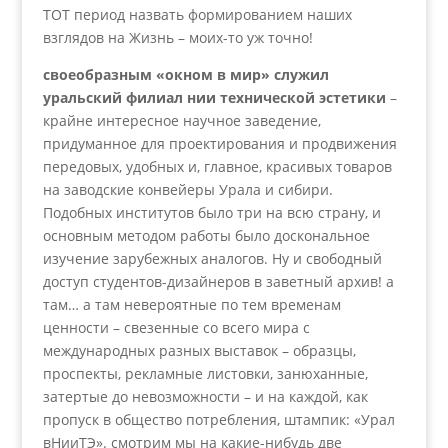
ТОТ период назвать формированием наших
взглядов на Жизнь – моих-то уж точно!
своеобразным «окном в мир» служил
уральский филиал нии технической эстетики
–
крайне интересное научное заведение,
придуманное для проектирования и продвижения
передовых, удобных и, главное, красивых товаров
на заводские конвейеры Урала и сибири.
Подобных институтов было три на всю страну, и
основным методом работы было доскональное
изучение зарубежных аналогов. Ну и свободный
доступ студентов-дизайнеров в заветный архив! а
там… а там невероятные по тем временам
ценности – свезенные со всего мира с
международных разных выставок – образцы,
проспекты, рекламные листовки, занюханные,
затертые до невозможности – и на каждой, как
пропуск в общество потребления, штампик: «Урал
вНииТЭ». смотрим мы на какие-нибудь две