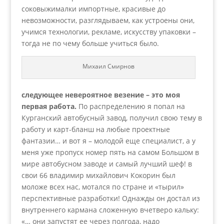
соковыжималки импортные, красивые до
невозможности, разглядываем, как устроены они,
учимся технологии, рекламе, искусству упаковки –
тогда не по чему больше учиться было.
Михаил Смирнов
следующее невероятное везение – это моя
первая работа.
По распределению я попал на
Курганский автобусный завод, получил свою тему в
работу и карт-бланш на любые проектные
фантазии… и вот я – молодой еще специалист, а у
меня уже пропуск номер пять на самом Большом в
мире автобусном заводе и самый лучший шеф! в
свои 66 владимир михайлович Кокорин был
моложе всех нас, мотался по стране и «тырил»
перспективные разработки! Однажды он достал из
внутреннего кармана сложенную вчетверо кальку:
«… они запустят ее через полгода, надо