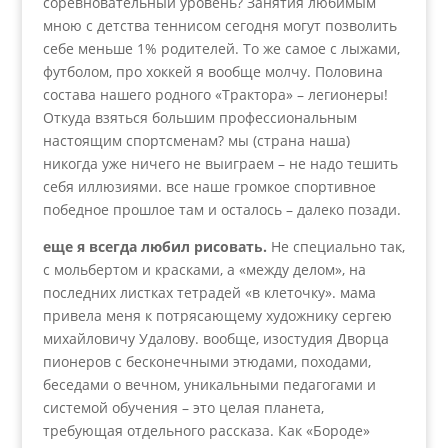
соревновательный уровень? Занятия любимым
мною с детства теннисом сегодня могут позволить
себе меньше 1% родителей. То же самое с лыжами,
футболом, про хоккей я вообще молчу. Половина
состава нашего родного «Трактора» – легионеры!
Откуда взяться большим профессиональным
настоящим спортсменам? мы (страна наша)
никогда уже ничего не выиграем – не надо тешить
себя иллюзиями. все наше громкое спортивное
победное прошлое там и осталось – далеко позади.
еще я всегда любил рисовать.
Не специально так,
с мольбертом и красками, а «между делом», на
последних листках тетрадей «в клеточку». мама
привела меня к потрясающему художнику сергею
михайловичу Удалову. вообще, изостудия Дворца
пионеров с бесконечными этюдами, походами,
беседами о вечном, уникальными педагогами и
системой обучения – это целая планета,
требующая отдельного рассказа. Как «Бороде»