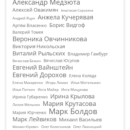
Александр Медзюта
Алексей Овакимян
Анастасия Сорокина
Анжела Кучерявая
Андрей Яцун
Борис Видгоф
Артём Власенко
Валерий Томея
Вероника Овчинникова
Виктория Никольская
Виталий Рыльских
Владимир Гамбург
Вячеслав Юсупов
Вячеслав Бежин
Евгений Вайнштейн
Евгений Дорохов
Елена Коляда
Елена Макаренко
Игорь Лиман
Илья Мительман
Илья Питкин
Инга Майер
Инга Мицукова
Ирина Крылова
Ирина Губаренко
Мария Крутасова
Лилия Мельник
Марк Болдов
Мария Юрченко
Марк Лейвиков
Михаил Васильев
Олег Колесников
Олег Лакницкий
Михаил Юревич