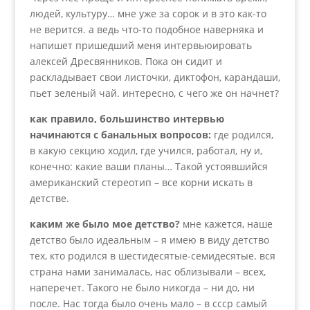
людей, культуру… мне уже за сорок и в это как-то
не верится. а ведь что-то подобное наверняка и
напишет пришедший меня интервьюировать
алексей Дресвянников. Пока он сидит и
раскладывает свои листочки, диктофон, карандаши,
пьет зеленый чай. интересно, с чего же он начнет?
как правило, большинство интервью
начинаются с банальных вопросов:
где родился,
в какую секцию ходил, где учился, работал, ну и,
конечно: какие ваши планы… Такой устоявшийся
американский стереотип – все корни искать в
детстве.
каким же было мое детство?
мне кажется, наше
детство было идеальным – я имею в виду детство
тех, кто родился в шестидесятые-семидесятые. вся
страна нами занималась, нас облизывали – всех,
наперечет. Такого не было никогда – ни до, ни
после. Нас тогда было очень мало – в ссср самый