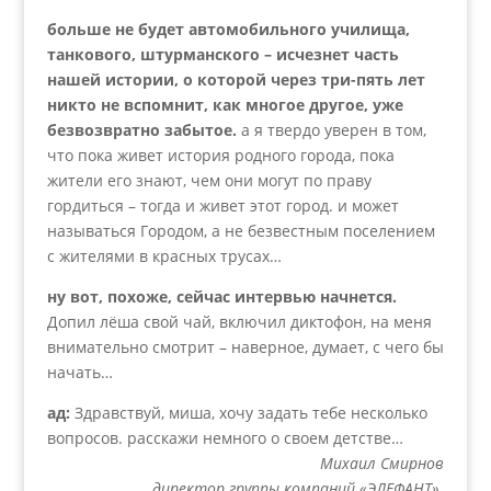
больше не будет автомобильного училища,
танкового, штурманского – исчезнет часть
нашей истории, о которой через три-пять лет
никто не вспомнит, как многое другое, уже
безвозвратно забытое.
а я твердо уверен в том,
что пока живет история родного города, пока
жители его знают, чем они могут по праву
гордиться – тогда и живет этот город. и может
называться Городом, а не безвестным поселением
с жителями в красных трусах…
ну вот, похоже, сейчас интервью начнется.
Допил лёша свой чай, включил диктофон, на меня
внимательно смотрит – наверное, думает, с чего бы
начать…
ад:
Здравствуй, миша, хочу задать тебе несколько
вопросов. расскажи немного о своем детстве…
Михаил Смирнов
директор группы компаний «ЭЛЕФАНТ»