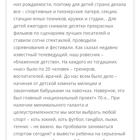
низ рождаемости, поэтому для детей страна делала
все – спортивные и пионерские лагеря, секции,
станции юных техников, кружки и студии… Для
детей ежегодно снимали десятки прекрасных
фильмов по сценариям лучших писателей и
ставили сотни спектаклей, проводили
соревнования и фестивали. Как сказал недавно
известный телеведущий, наш ровесник –
«блаженное детство». На каждого из тогдашних
«нас» было по 20 человек – тренеров,
воспитателей, врачей. До нас всем было дело –
начиная от детской комнаты милиции и
заканчивая бабушками на лавочках. Наверное, это
был главный «национальный проект» 70-х… При
наличии минимального таланта и
целеустремленности мы могли выбрать любой
спорт – хоть хоккей, хоть футбол, гандбол, лыжи,
теннис – не важно. вы пробовали заниматься
спортом сегодня? а вывести ребенка на серьезный