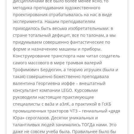
дисциплинами все было более менее ясно, то
методика преподавания художественного
проектирования отрабатывалась на нас в виде
эксперимента. Нашим преподавателям
приходилось быть весьма изобретательными: в
стране тотальный дефицит, все по талонам, а мы
придумываем совершенно фантастические по
форме и назначению машины и приборы.
Конструирование транспорта нам читал создатель
самого массового в мире трамвая валерий
Трофимович Бердюгин, а теорию игрушек (была и
такая) совершенно божественно преподавала
валентина Георгиевна иоффе – внештатный
консультант компании LEGO. Курсовыми
руководили настоящие практикующие
специалисты с ваЗа и аЗлК, а практикой в ГсКБ
промышленных тракторов ЧТЗ – гениальный «дядя
Юра» сероглазов. Десятки уникальных и
талантливых людей занимались ТОГДа нами. Это
даже не совсем учеба была. Правильнее было бы