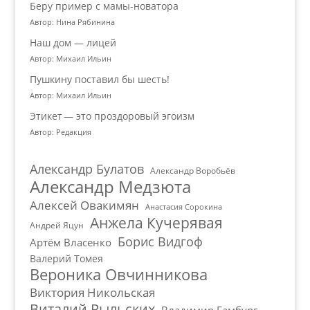
Беру пример с мамы-новатора
Автор: Нина Рябинина
Наш дом — лицей
Автор: Михаил Ильин
Пушкину поставил бы шесть!
Автор: Михаил Ильин
Этикет — это проздоровый эгоизм
Автор: Редакция
Александр Булатов
Александр Воробьёв
Александр Медзюта
Алексей Овакимян
Анастасия Сорокина
Анжела Кучерявая
Андрей Яцун
Борис Видгоф
Артём Власенко
Валерий Томея
Вероника Овчинникова
Виктория Никольская
Виталий Рыльских