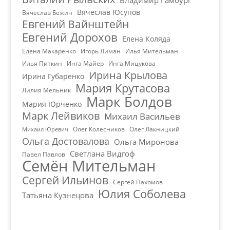
Владимир Гамбург
Вячеслав Юсупов
Вячеслав Бежин
Евгений Вайнштейн
Евгений Дорохов
Елена Коляда
Елена Макаренко
Игорь Лиман
Илья Мительман
Илья Питкин
Инга Майер
Инга Мицукова
Ирина Крылова
Ирина Губаренко
Мария Крутасова
Лилия Мельник
Марк Болдов
Мария Юрченко
Марк Лейвиков
Михаил Васильев
Олег Колесников
Олег Лакницкий
Михаил Юревич
Ольга Достовалова
Ольга Миронова
Светлана Видгоф
Павел Павлов
Семён Мительман
Сергей Ильинов
Сергей Пахомов
Юлия Соболева
Татьяна Кузнецова