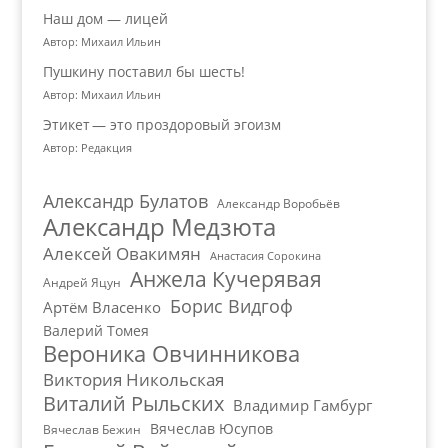
Наш дом — лицей
Автор: Михаил Ильин
Пушкину поставил бы шесть!
Автор: Михаил Ильин
Этикет — это проздоровый эгоизм
Автор: Редакция
Александр Булатов
Александр Воробьёв
Александр Медзюта
Алексей Овакимян
Анастасия Сорокина
Анжела Кучерявая
Андрей Яцун
Борис Видгоф
Артём Власенко
Валерий Томея
Вероника Овчинникова
Виктория Никольская
Виталий Рыльских
Владимир Гамбург
Вячеслав Юсупов
Вячеслав Бежин