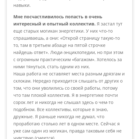
навыки.
Мне посчастливилось попасть в очень
интересный и опытный коллектив.
Я застал тут
еще старых могикан энергетики. У них что-то
спрашиваешь, а они: «Открой страницу такую-то
то, там в третьем абзаце на пятой строчке
найдешь ответ». Люди-энциклопедии, но при этом
с огромным практическим «багажом». Хотелось за
ними тянуться, стать одним из них.
Наша работа не оставляет места разным дрязгам и
склокам. Нередко приходится слышать от других о
том, что они уволились со своей работы, потому
что там плохой коллектив. Я в энергетике почти
сорок лет и никогда не слышал здесь о чем-то
подобном. Все коллективы, которые я знаю,
дружные. Я раньше никогда не думал, что
проработаю столько лет в одном месте. Сейчас я
уже сам один из могикан, правда таковым себя не
чувствую (смеется).