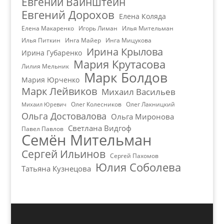
Евгений Вайнштейн
Евгений Дорохов
Елена Коляда
Елена Макаренко
Игорь Лиман
Илья Мительман
Илья Питкин
Инга Майер
Инга Мицукова
Ирина Крылова
Ирина Губаренко
Мария Крутасова
Лилия Мельник
Марк Болдов
Мария Юрченко
Марк Лейвиков
Михаил Васильев
Олег Колесников
Олег Лакницкий
Михаил Юревич
Ольга Достовалова
Ольга Миронова
Светлана Видгоф
Павел Павлов
Семён Мительман
Сергей Ильинов
Сергей Пахомов
Юлия Соболева
Татьяна Кузнецова