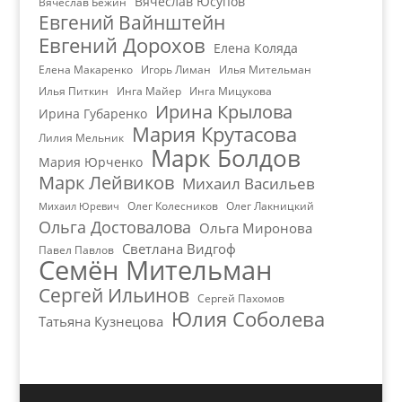
Вячеслав Юсупов
Вячеслав Бежин
Евгений Вайнштейн
Евгений Дорохов
Елена Коляда
Елена Макаренко
Игорь Лиман
Илья Мительман
Илья Питкин
Инга Майер
Инга Мицукова
Ирина Крылова
Ирина Губаренко
Мария Крутасова
Лилия Мельник
Марк Болдов
Мария Юрченко
Марк Лейвиков
Михаил Васильев
Олег Колесников
Олег Лакницкий
Михаил Юревич
Ольга Достовалова
Ольга Миронова
Светлана Видгоф
Павел Павлов
Семён Мительман
Сергей Ильинов
Сергей Пахомов
Юлия Соболева
Татьяна Кузнецова