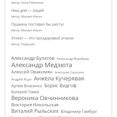
Автор: Нина Рябинина
Наш дом — лицей
Автор: Михаил Ильин
Пушкину поставил бы шесть!
Автор: Михаил Ильин
Этикет — это проздоровый эгоизм
Автор: Редакция
Александр Булатов
Александр Воробьёв
Александр Медзюта
Алексей Овакимян
Анастасия Сорокина
Анжела Кучерявая
Андрей Яцун
Борис Видгоф
Артём Власенко
Валерий Томея
Вероника Овчинникова
Виктория Никольская
Виталий Рыльских
Владимир Гамбург