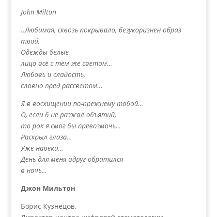
John Milton
..Любимая, сквозь покрывало, безукоризнен образ
твой,
Одежды белые,
лицо всё с тем же светом…
Любовь и сладость,
словно пред рассветом…
Я в восхищении по-прежнему тобой…
О, если б не разжал объятий,
то рок я смог бы превозмочь…
Раскрыл глаза…
Уже навеки…
День для меня вдруг обратился
в ночь…
Джон Мильтон
Борис Кузнецов,