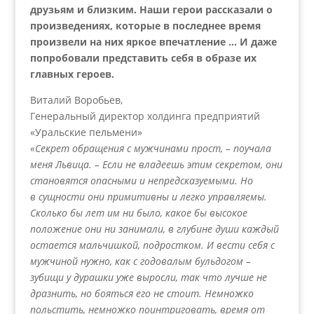
друзьям и близким. Наши герои рассказали
о
произведениях, которые в последнее время
произвели на них
яркое впечатление … И даже
попробовали представить себя
в образе их
главных героев.
Виталий Воробьев,
Генеральный директор холдинга предприятий
«Уральские пельмени»
«Секрет обращения с мужчинами прост, – поучала
меня Львица. – Если не владеешь этим секретом, они
становятся опасными и непредсказуемыми. Но
в сущности они примитивны и легко управляемы.
Сколько бы лет им ни было, какое бы высокое
положение они ни занимали, в глубине души каждый
остается мальчишкой, подростком. И вести себя с
мужчиной нужно, как с годовалым бульдогом –
зубищи у дурашки уже выросли, так что лучше не
дразнить, но бояться его не стоит. Немножко
польстить, немножко поинтриговать, время от