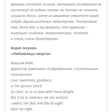
времени почесать за ухом, заставить потянуться за
косточкой на задних лапках, но только не томить
слишком долго, иначе их внимание отвлечет какая-
нибудь другая косточка, недоступнее. Поступайте
так, дитя мое, и вы увидите, что мужчина –
милейшее создание: неприхотливое, полезное
и очень, очень благодарное»
Борис Акунин
«Любовница смерти»
Максим Вейс,
директор компании «Современные строительные
технологии»
Love, sweetness, goodness,
in her person shin’d
So clear, as in no face with more delight.
But O as to embrace me she enclin’d
I wak’d, she fled, and day brought
back my night.