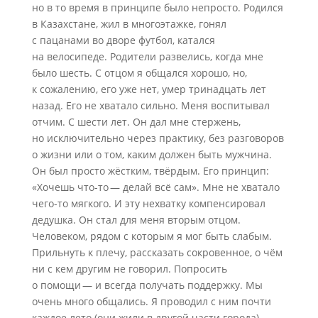
но в то время в принципе было непросто. Родился
в Казахстане, жил в многоэтажке, гонял
с пацанами во дворе футбол, катался
на велосипеде. Родители развелись, когда мне
было шесть. С отцом я общался хорошо, но,
к сожалению, его уже нет, умер тринадцать лет
назад. Его не хватало сильно. Меня воспитывал
отчим. С шести лет. Он дал мне стержень,
но исключительно через практику, без разговоров
о жизни или о том, каким должен быть мужчина.
Он был просто жёстким, твёрдым. Его принцип:
«Хочешь что-то — делай всё сам». Мне не хватало
чего-то мягкого. И эту нехватку компенсировал
дедушка. Он стал для меня вторым отцом.
Человеком, рядом с которым я мог быть слабым.
Прильнуть к плечу, рассказать сокровенное, о чём
ни с кем другим не говорил. Попросить
о помощи — и всегда получать поддержку. Мы
очень много общались. Я проводил с ним почти
каждое лето (они жили в другой части города).