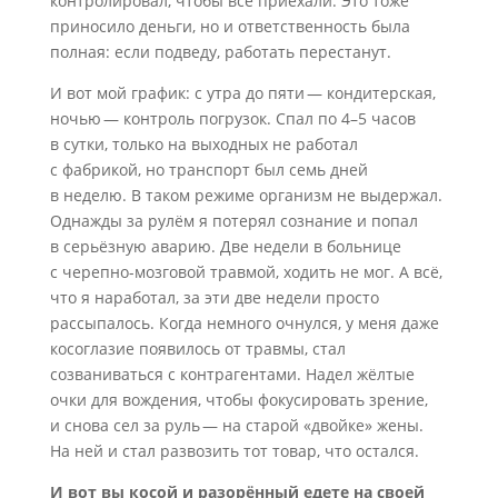
контролировал, чтобы все приехали. Это тоже
приносило деньги, но и ответственность была
полная: если подведу, работать перестанут.
И вот мой график: с утра до пяти — кондитерская,
ночью — контроль погрузок. Спал по 4–5 часов
в сутки, только на выходных не работал
с фабрикой, но транспорт был семь дней
в неделю. В таком режиме организм не выдержал.
Однажды за рулём я потерял сознание и попал
в серьёзную аварию. Две недели в больнице
с черепно-мозговой травмой, ходить не мог. А всё,
что я наработал, за эти две недели просто
рассыпалось. Когда немного очнулся, у меня даже
косоглазие появилось от травмы, стал
созваниваться с контрагентами. Надел жёлтые
очки для вождения, чтобы фокусировать зрение,
и снова сел за руль — на старой «двойке» жены.
На ней и стал развозить тот товар, что остался.
И вот вы косой и разорённый едете на своей