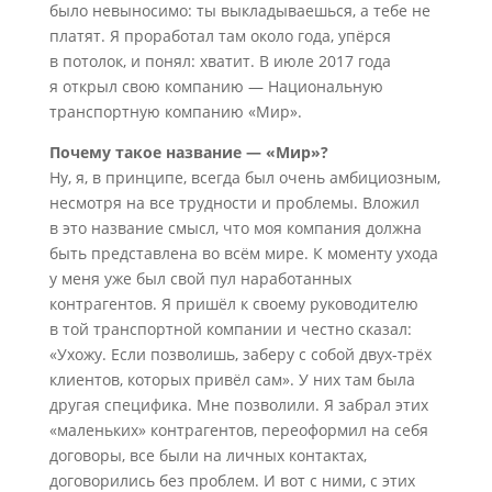
было невыносимо: ты выкладываешься, а тебе не
платят. Я проработал там около года, упёрся
в потолок, и понял: хватит. В июле 2017 года
я открыл свою компанию — Национальную
транспортную компанию «Мир».
Почему такое название — «Мир»?
Ну, я, в принципе, всегда был очень амбициозным,
несмотря на все трудности и проблемы. Вложил
в это название смысл, что моя компания должна
быть представлена во всём мире. К моменту ухода
у меня уже был свой пул наработанных
контрагентов. Я пришёл к своему руководителю
в той транспортной компании и честно сказал:
«Ухожу. Если позволишь, заберу с собой двух-трёх
клиентов, которых привёл сам». У них там была
другая специфика. Мне позволили. Я забрал этих
«маленьких» контрагентов, переоформил на себя
договоры, все были на личных контактах,
договорились без проблем. И вот с ними, с этих