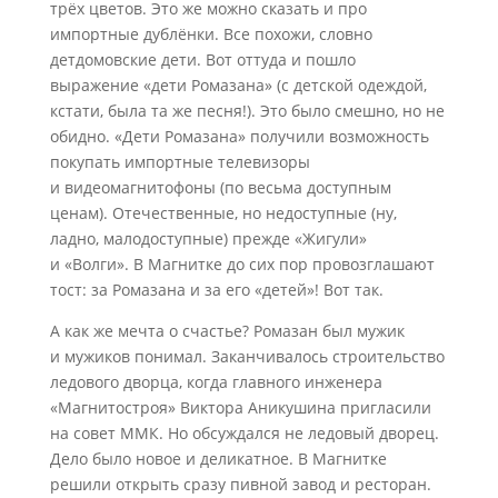
трёх цветов. Это же можно сказать и про
импортные дублёнки. Все похожи, словно
детдомовские дети. Вот оттуда и пошло
выражение «дети Ромазана» (с детской одеждой,
кстати, была та же песня!). Это было смешно, но не
обидно. «Дети Ромазана» получили возможность
покупать импортные телевизоры
и видеомагнитофоны (по весьма доступным
ценам). Отечественные, но недоступные (ну,
ладно, малодоступные) прежде «Жигули»
и «Волги». В Магнитке до сих пор провозглашают
тост: за Ромазана и за его «детей»! Вот так.
А как же мечта о счастье? Ромазан был мужик
и мужиков понимал. Заканчивалось строительство
ледового дворца, когда главного инженера
«Магнитостроя» Виктора Аникушина пригласили
на совет ММК. Но обсуждался не ледовый дворец.
Дело было новое и деликатное. В Магнитке
решили открыть сразу пивной завод и ресторан.