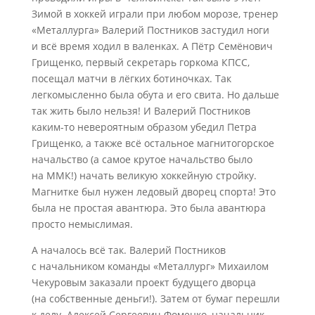
Зимой в хоккей играли при любом морозе, тренер
«Металлурга» Валерий Постников застудил ноги
и всё время ходил в валенках. А Пётр Семёнович
Грищенко, первый секретарь горкома КПСС,
посещал матчи в лёгких ботиночках. Так
легкомысленно была обута и его свита. Но дальше
так жить было нельзя! И Валерий Постников
каким-то невероятным образом убедил Петра
Грищенко, а также всё остальное магнитогорское
начальство (а самое крутое начальство было
на ММК!) начать великую хоккейную стройку.
Магнитке был нужен ледовый дворец спорта! Это
была не простая авантюра. Это была авантюра
просто немыслимая.
А началось всё так. Валерий Постников
с начальником команды «Металлург» Михаилом
Чекуровым заказали проект будущего дворца
(на собственные деньги!). Затем от бумаг перешли
к делу. Алексей Сергеевич Фоменко, начальник