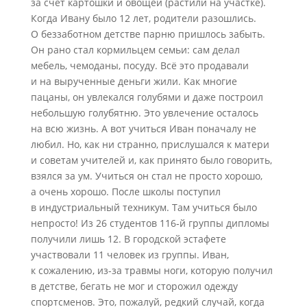
за счёт картошки и овощей (растили на участке).
Когда Ивану было 12 лет, родители разошлись.
О беззаботном детстве парню пришлось забыть.
Он рано стал кормильцем семьи: сам делал
мебель, чемоданы, посуду. Всё это продавали
и на вырученные деньги жили. Как многие
пацаны, он увлекался голубями и даже построил
небольшую голубятню. Это увлечение осталось
на всю жизнь. А вот учиться Иван поначалу не
любил. Но, как ни странно, прислушался к матери
и советам учителей и, как принято было говорить,
взялся за ум. Учиться он стал не просто хорошо,
а очень хорошо. После школы поступил
в индустриальный техникум. Там учиться было
непросто! Из 26 студентов 116‑й группы дипломы
получили лишь 12. В городской эстафете
участвовали 11 человек из группы. Иван,
к сожалению, из-за травмы ноги, которую получил
в детстве, бегать не мог и сторожил одежду
спортсменов. Это, пожалуй, редкий случай, когда