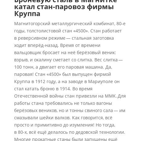
катал стан-паровоз фирмы
Круппа
Магнитогорский металлургический комбинат, 80‑е
годы, толстолистовой стан «4500». Стан работает
в реверсивном режиме — стальная заготовка
ходит вперёд-назад. Время от времени
вальцовщик бросает на неё берёзовый веник:
взрыв, и окалину сметает со слитка. Вес слитка —
100 тонн, а двигает его паровая машина. Да,
паровая! Стан «4500» был выпущен фирмой
Круппа в 1912 году, а на заводе в Мариуполе он
стал катать броню в 1914. Во время
Отечественной войны стан привезли на ММК. Для
работы стана требовались не только вагоны
берёзовых веников, но и тонны свиного сала — им
смазывали шейки валков. Как говорится, всё
просто и примитивно до изумления! Но тогда,
в 80‑х, всё ещё делалось по дедовской технологии.
Многие прокатные станы были запущены ещё