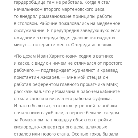
гардеробщица там не работала. Когда я стал
начальником второго мартеновского цеха,
то внедрял ромазановские принципы работы
в столовой. Рабочие пожаловались на медленное
обслуживание. Я предупредил заведующую: если
ожидание в очереди будет дольше пятнадцати
минут — потеряете место. Очереди исчезли».
«По цехам Иван Харитонович ходил в ватнике
и каске, с виду он ничем не отличался от простого
рабочего, — подтверждает журналист и краевед
Константин Жихарев. — Мне мой отец (а он
работал референтом главного прокатчика ММК)
рассказывал, что у Ромазана в рабочем кабинете
стояли сапоги и висела его рабочая фуфайка.
И часто было так, что после утренней планёрки
начальники служб шли, а вернее бежали, следом
за Ромазаном на площадку объектов стройки:
кислородно-конвертерного цеха, шлаковых
отвалов или нового стана. Осенью грязь бывала