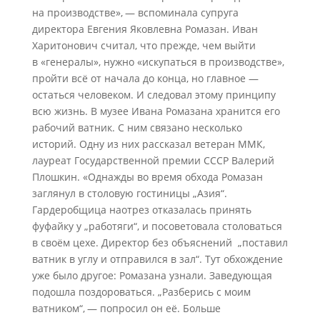
на производстве», — вспоминала супруга
директора Евгения Яковлевна Ромазан. Иван
Харитонович считал, что прежде, чем выйти
в «генералы», нужно «искупаться в производстве»,
пройти всё от начала до конца, но главное —
остаться человеком. И следовал этому принципу
всю жизнь. В музее Ивана Ромазана хранится его
рабочий ватник. С ним связано несколько
историй. Одну из них рассказал ветеран ММК,
лауреат Государственной премии СССР Валерий
Плошкин. «Однажды во время обхода Ромазан
заглянул в столовую гостиницы „Азия“.
Гардеробщица наотрез отказалась принять
фуфайку у „работяги“, и посоветовала столоваться
в своём цехе. Директор без объяснений „поставил
ватник в углу и отправился в зал“. Тут обхождение
уже было другое: Ромазана узнали. Заведующая
подошла поздороваться. „Разберись с моим
ватником“, — попросил он её. Больше