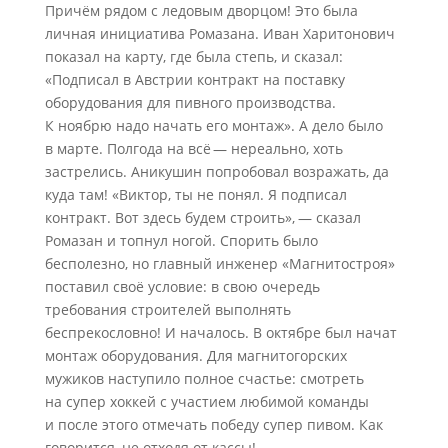
Причём рядом с ледовым дворцом! Это была
личная инициатива Ромазана. Иван Харитонович
показал на карту, где была степь, и сказал:
«Подписал в Австрии контракт на поставку
оборудования для пивного производства.
К ноябрю надо начать его монтаж». А дело было
в марте. Полгода на всё — нереально, хоть
застрелись. Аникушин попробовал возражать, да
куда там! «Виктор, ты не понял. Я подписал
контракт. Вот здесь будем строить», — сказал
Ромазан и топнул ногой. Спорить было
бесполезно, но главный инженер «Магнитостроя»
поставил своё условие: в свою очередь
требования строителей выполнять
беспрекословно! И началось. В октябре был начат
монтаж оборудования. Для магнитогорских
мужиков наступило полное счастье: смотреть
на супер хоккей с участием любимой команды
и после этого отмечать победу супер пивом. Как
говорится, не отходя от кассы!