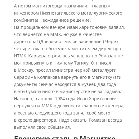
А потом магнитогорца назначили… главным
инженером Нижнетагильского металлургического
комбината! Неожиданное решение.
На прощальном вечере Иван Харитонович заявил,
что вернётся на ММК, но уже в качестве
директора! (Довольно смелое заявление!) Через
четыре года он был уже заместителем директора
НТМК. Карьера строилась успешно, но Ромазан не
мог привыкнуть к Нижнему Тагилу. Он писал
в Москву, просил министра чёрной металлурги
Серафима Колпакова вернуть его в Магнитку (эти
документы сейчас находятся в музее). Два года
в эти бумаги никто в министерстве не заглядывал.
Наконец, в апреле 1984 года Иван Харитонович
вернулся на ММК в должности главного инженера,
а осенью следующего года занял своё место
в кресле директора. Надо сказать, Ромазан всегда
выполнял свои обещания.
Броневую сталь в Магнитке