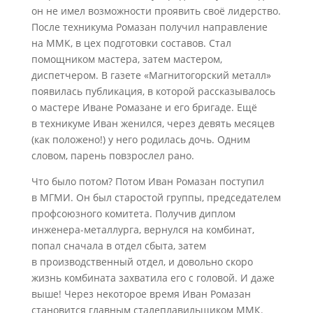
он не имел возможности проявить своё лидерство.
После техникума Ромазан получил направление
на ММК, в цех подготовки составов. Стал
помощником мастера, затем мастером,
диспетчером. В газете «Магнитогорский металл»
появилась публикация, в которой рассказывалось
о мастере Иване Ромазане и его бригаде. Ещё
в техникуме Иван женился, через девять месяцев
(как положено!) у него родилась дочь. Одним
словом, парень повзрослел рано.
Что было потом? Потом Иван Ромазан поступил
в МГМИ. Он был старостой группы, председателем
профсоюзного комитета. Получив диплом
инженера-металлурга, вернулся на комбинат,
попал сначала в отдел сбыта, затем
в производственный отдел, и довольно скоро
жизнь комбината захватила его с головой. И даже
выше! Через некоторое время Иван Ромазан
становится главным сталеплавильщиком ММК.