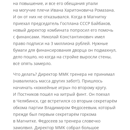
на повышение, и все его обещания упали
на могучие плечи Ивана Харитоновича Ромазана.
И он от них не отказывался. Когда в Магнитку
приехал председатель Госплана СССР Байбаков,
новый директор комбината попросил его помочь
с финансами. Николай Константинович имел
право подписи на 3 миллиона рублей. Нужные
бумаги для финансирования дворца он подмахнул,
дело пошло, но когда на стройке выросли стены,
всё опять замерло.
Что делать? Директор ММК тренера не принимал
(навалилась масса других забот!). Пришлось
начинать «хоккейные игры» по второму кругу.
И Постников пошёл на хитрый финт. Он поехал
в Челябинск, где встретился со вторым секретарём
обкома партии Владимиром Федосеевым, который
прежде был первым секретарём горкома
в Магнитке. Федосеев за тренера словечко
замолвил. Директор ММК собрал большое