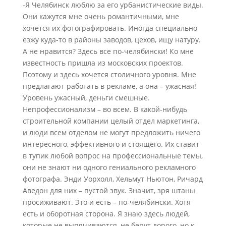
-Я Челябинск люблю за его урбанистические виды.
Они кажутся мне очень романтичными, мне
хочется их фотографировать. Иногда специально
езжу куда-то в районы заводов, цехов, ищу натуру.
А не нравится? Здесь все по-челябински! Ко мне
известность пришла из московских проектов.
Поэтому и здесь хочется столичного уровня. Мне
предлагают работать в рекламе, а она – ужасная!
Уровень ужасный, деньги смешные.
Непрофессионализм – во всем. В какой-нибудь
строительной компании целый отдел маркетинга,
и люди всем отделом не могут предложить ничего
интересного, эффективного и стоящего. Их ставит
в тупик любой вопрос на профессиональные темы,
они не знают ни одного гениального рекламного
фотографа. Энди Уорхолл, Хельмут Ньютон, Ричард
Аведон для них – пустой звук. Значит, зря штаны
просиживают. Это и есть – по-челябински. Хотя
есть и оборотная сторона. Я знаю здесь людей,
которые не выпячиваются, не берут дорого, но к