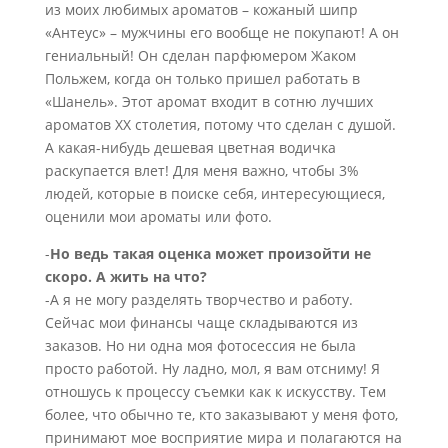
из моих любимых ароматов – кожаный шипр
«Антеус» – мужчины его вообще не покупают! А он
гениальный! Он сделан парфюмером Жаком
Польжем, когда он только пришел работать в
«Шанель». Этот аромат входит в сотню лучших
ароматов XX столетия, потому что сделан с душой.
А какая-нибудь дешевая цветная водичка
раскупается влет! Для меня важно, чтобы 3%
людей, которые в поиске себя, интересующиеся,
оценили мои ароматы или фото.
-
Но ведь такая оценка может произойти не
скоро. А жить на что?
-А я не могу разделять творчество и работу.
Сейчас мои финансы чаще складываются из
заказов. Но ни одна моя фотосессия не была
просто работой. Ну ладно, мол, я вам отсниму! Я
отношусь к процессу съемки как к искусству. Тем
более, что обычно те, кто заказывают у меня фото,
принимают мое восприятие мира и полагаются на