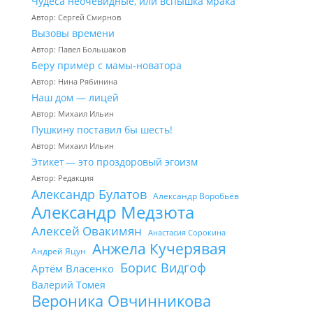
Чудеса неочевидные, или вспышка мрака
Автор: Сергей Смирнов
Вызовы времени
Автор: Павел Большаков
Беру пример с мамы-новатора
Автор: Нина Рябинина
Наш дом — лицей
Автор: Михаил Ильин
Пушкину поставил бы шесть!
Автор: Михаил Ильин
Этикет — это проздоровый эгоизм
Автор: Редакция
Александр Булатов
Александр Воробьёв
Александр Медзюта
Алексей Овакимян
Анастасия Сорокина
Анжела Кучерявая
Андрей Яцун
Борис Видгоф
Артём Власенко
Валерий Томея
Вероника Овчинникова