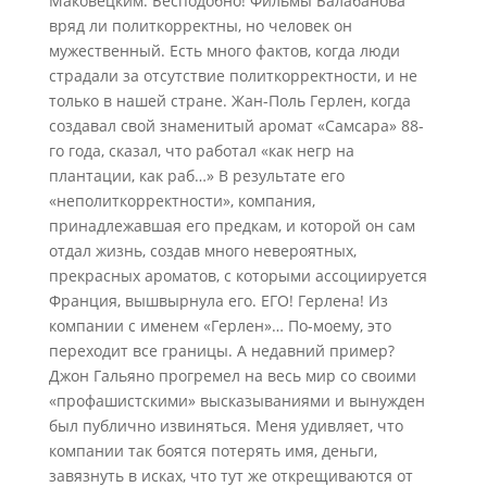
Маковецким. Бесподобно! Фильмы Балабанова
вряд ли политкорректны, но человек он
мужественный. Есть много фактов, когда люди
страдали за отсутствие политкорректности, и не
только в нашей стране. Жан-Поль Герлен, когда
создавал свой знаменитый аромат «Самсара» 88-
го года, сказал, что работал «как негр на
плантации, как раб…» В результате его
«неполиткорректности», компания,
принадлежавшая его предкам, и которой он сам
отдал жизнь, создав много невероятных,
прекрасных ароматов, с которыми ассоциируется
Франция, вышвырнула его. ЕГО! Герлена! Из
компании с именем «Герлен»… По-моему, это
переходит все границы. А недавний пример?
Джон Гальяно прогремел на весь мир со своими
«профашистскими» высказываниями и вынужден
был публично извиняться. Меня удивляет, что
компании так боятся потерять имя, деньги,
завязнуть в исках, что тут же открещиваются от