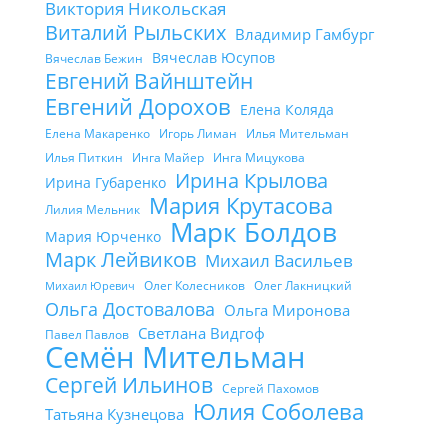
Виктория Никольская
Виталий Рыльских
Владимир Гамбург
Вячеслав Юсупов
Вячеслав Бежин
Евгений Вайнштейн
Евгений Дорохов
Елена Коляда
Елена Макаренко
Игорь Лиман
Илья Мительман
Илья Питкин
Инга Майер
Инга Мицукова
Ирина Крылова
Ирина Губаренко
Мария Крутасова
Лилия Мельник
Марк Болдов
Мария Юрченко
Марк Лейвиков
Михаил Васильев
Олег Колесников
Олег Лакницкий
Михаил Юревич
Ольга Достовалова
Ольга Миронова
Светлана Видгоф
Павел Павлов
Семён Мительман
Сергей Ильинов
Сергей Пахомов
Юлия Соболева
Татьяна Кузнецова