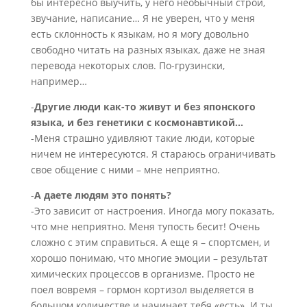
бы интересно выучить, у него необычный строй,
звучание, написание… Я не уверен, что у меня
есть склонность к языкам, но я могу довольно
свободно читать на разных языках, даже не зная
перевода некоторых слов. По-грузински,
например…
-
Другие люди как-то живут и без японского
языка, и без генетики с космонавтикой…
-Меня страшно удивляют такие люди, которые
ничем не интересуются. Я стараюсь ограничивать
свое общение с ними – мне неприятно.
-
А даете людям это понять?
-Это зависит от настроения. Иногда могу показать,
что мне неприятно. Меня тупость бесит! Очень
сложно с этим справиться. А еще я – спортсмен, и
хорошо понимаю, что многие эмоции – результат
химических процессов в организме. Просто не
поел вовремя – гормон кортизол выделяется в
большом количестве и начинает тебя «есть». И ты