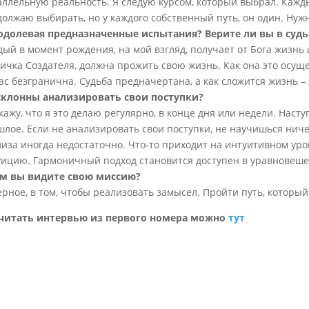
ллельную реальность. Я следую курсом, который выбрал. Кажды
олжаю выбирать, но у каждого собственный путь, он один. Нужн
одолевая предназначенные испытания? Верите ли вы в судь
ый в момент рождения, на мой взгляд, получает от Бога жизнь 
ичка Создателя, должна прожить свою жизнь. Как она это осущес
ас безгранична. Судьба предначертана, а как сложится жизнь – 
склонны анализировать свои поступки?
кажу, что я это делаю регулярно, в конце дня или недели. Наст
лое. Если не анализировать свои поступки, не научишься ниче
иза иногда недостаточно. Что-то приходит на интуитивном уро
ицию. Гармоничный подход становится доступен в уравновеше
ем вы видите свою миссию?
рное, в том, чтобы реализовать замысел. Пройти путь, которы
читать интервью из первого номера можно
тут