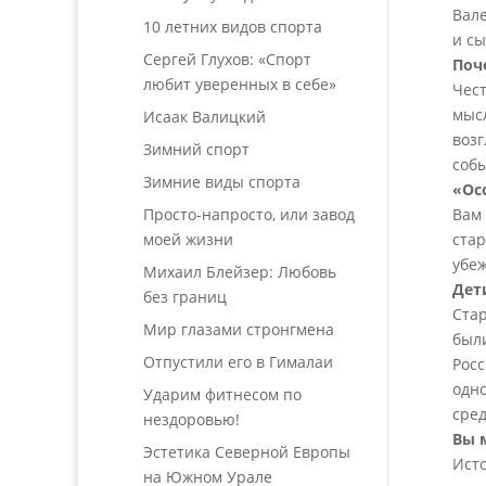
Вале
10 летних видов спорта
и с
Сергей Глухов: «Спорт
Поч
любит уверенных в себе»
Чест
мысл
Исаак Валицкий
воз
Зимний спорт
собы
Зимние виды спорта
«Ос
Просто-напросто, или завод
Вам 
моей жизни
стар
убеж
Михаил Блейзер: Любовь
Дет
без границ
Стар
Мир глазами стронгмена
были
Отпустили его в Гималаи
Росс
одн
Ударим фитнесом по
сред
нездоровью!
Вы 
Эстетика Северной Европы
Исто
на Южном Урале