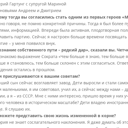
рий Гартунг с супругой Мариной
ыновьями Андреем и Дмитрием
ему тогда вы согласились стать одним из первых героев «
но говоря, не помню конкретной причины. Тогда я был более 
ями, информацией. Впереди была активная, плодотворная поли
главить партию. Сейчас я настроен больше времени посвящать
тие – у меня появился внук.
ознание собственного пути – редкий дар», сказали вы. Четч
знакомо выражение Сократа «Чем больше я знаю, тем больше я
ше я становлюсь, тем больше склонен с этим согласиться. Отв
дения остались в прошлом.
и прислушиваются к вашим советам?
ший сын сейчас возглавляет завод. Дети выросли и стали само
 маленькими, я им советовал, учил их, а сейчас между нами – 
ии, а я – из СССР. Мне с ними интересно, пришло время у них 
ого человека в историческом масштабе? Дети владею иностран
е. Я слушаю их.
можете представить свою жизнь измененной в корне?
рия не знает сослагательного наклонения. Я даже думать об это