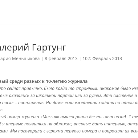
алерий Гартунг
ария Меньшикова
|
8 февраля 2013
|
102: Февраль 2013
вый среди разных к 10-летию журнала
что сейчас привычно, было когда-то странным. Знакомое было н
вые оказались за школьной партой или за рулем. Эти смятение и
 после – повторение. Но даже если ежедневно ходить по одной 
е.
ый номер журнала «Миссия» вышел ровно десять лет назад. С те
ы впервые появиться на обложке, впервые дать интервью, отк
ами. Мы поговорили с героями первого номера и попросили их в