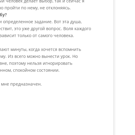
й человек делает выбор, так и сейчас я
о пройти по нему, не отклоняясь.
бу?
и определенное задание. Вот эта душа,
твит, это уже другой вопрос. Воля каждого
зависит только от самого человека.
упают минуты, когда хочется вспомнить
му. Из всего можно вынести урок. Но
вне, поэтому нельзя игнорировать
нном, спокойном состоянии.
й мне предназначен.