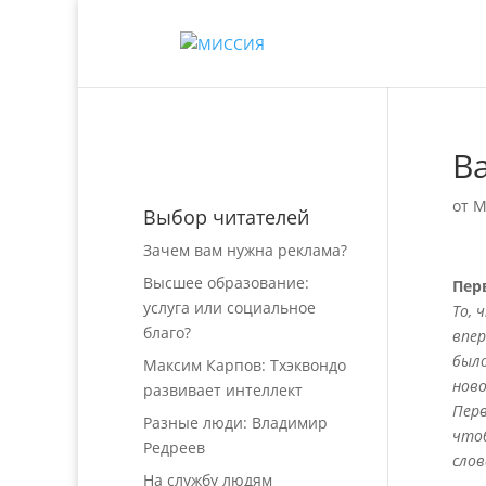
В
от
М
Выбор читателей
Зачем вам нужна реклама?
Высшее образование:
Пер
услуга или социальное
То, 
благо?
впер
было
Максим Карпов: Тхэквондо
ново
развивает интеллект
Перв
Разные люди: Владимир
чтоб
Редреев
слов
На службу людям