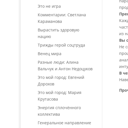
пара
Это не игра
прод
Пре
Комментарии: Светлана
Кажд
Караманова
част
Вырастить здоровую
из н
нацию
Вы 
Трижды герой соцтруда
Не с
прош
Венец мира
анал
Разные люди: Алина
инту
Вальчук и Антон Недоцуков
В ч
Это мой город: Евгений
Наве
Дорохов
Про
Это мой город: Мария
Крутасова
Энергия сплочённого
коллектива
Генеральное направление