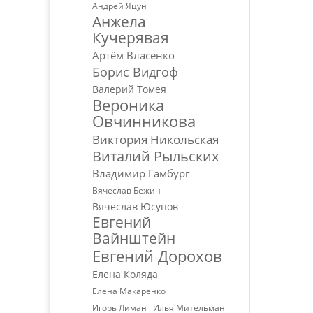
Андрей Яцун
Анжела
Кучерявая
Артём Власенко
Борис Видгоф
Валерий Томея
Вероника
Овчинникова
Виктория Никольская
Виталий Рыльских
Владимир Гамбург
Вячеслав Бежин
Вячеслав Юсупов
Евгений
Вайнштейн
Евгений Дорохов
Елена Коляда
Елена Макаренко
Игорь Лиман
Илья Мительман