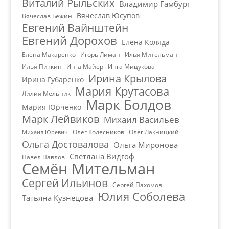
Виталий Рыльских
Владимир Гамбург
Вячеслав Юсупов
Вячеслав Бежин
Евгений Вайнштейн
Евгений Дорохов
Елена Коляда
Елена Макаренко
Игорь Лиман
Илья Мительман
Илья Питкин
Инга Майер
Инга Мицукова
Ирина Крылова
Ирина Губаренко
Мария Крутасова
Лилия Мельник
Марк Болдов
Мария Юрченко
Марк Лейвиков
Михаил Васильев
Олег Колесников
Олег Лакницкий
Михаил Юревич
Ольга Достовалова
Ольга Миронова
Светлана Видгоф
Павел Павлов
Семён Мительман
Сергей Ильинов
Сергей Пахомов
Юлия Соболева
Татьяна Кузнецова