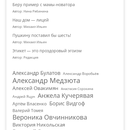
Беру пример с мамы-новатора
Автор: Нина Рябинина
Наш дом — лицей
Автор: Михаил Ильин
Пушкину поставил бы шесть!
Автор: Михаил Ильин
Этикет — это проздоровый эгоизм
Автор: Редакция
Александр Булатов
Александр Воробьёв
Александр Медзюта
Алексей Овакимян
Анастасия Сорокина
Анжела Кучерявая
Андрей Яцун
Борис Видгоф
Артём Власенко
Валерий Томея
Вероника Овчинникова
Виктория Никольская