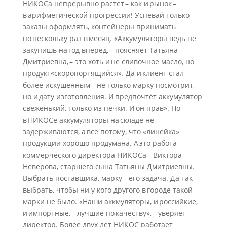
НИКОСа непрерывно растет – как и рынок –
в арифметической прогрессии! Успевай только
заказы оформлять, контейнеры принимать
по нескольку раз в месяц. «Аккумуляторы ведь не
закупишь на год вперед, – поясняет Татьяна
Дмитриевна, – это хоть и не сливочное масло, но
продукт«скоропортящийся». Да и клиент стал
более искушенным – не только марку посмотрит,
но и дату изготовления. И предпочтёт аккумулятор
свеженький, только из печки. И он прав». Но
в НИКОСе аккумуляторы на складе не
задерживаются, а все потому, что «линейка»
продукции хорошо продумана. А это работа
коммерческого директора НИКОСа – Виктора
Неверова, старшего сына Татьяны Дмитриевны.
Выбрать поставщика, марку – его задача. Да так
выбрать, чтобы ни у кого другого в городе такой
марки не было. «Наши аккмуляторы, и российкие,
и импортные, – лучшие по качеству», – уверяет
директор. Более двух лет НИКОС работает