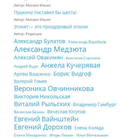
Автор: Михаил Ильин
Пушкину поставил бы шесть!
Автор: Михаил Ильин
Этикет — это проздоровый эгоизм
Автор: Редакция
Александр Булатов
Александр Воробьёв
Александр Медзюта
Алексей Овакимян
Анастасия Сорокина
Анжела Кучерявая
Андрей Яцун
Борис Видгоф
Артём Власенко
Валерий Томея
Вероника Овчинникова
Виктория Никольская
Виталий Рыльских
Владимир Гамбург
Вячеслав Юсупов
Вячеслав Бежин
Евгений Вайнштейн
Евгений Дорохов
Елена Коляда
Елена Макаренко
Игорь Лиман
Илья Мительман