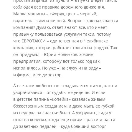
Простая задачка: из пункта А в пункт Б едет такси,
соблюдая все правила дорожного движения.
Марка машины – «Форд», цвет – черный,
водитель – симпатичный. Вопрос – как называется
компания? Думаю, ответ знают все, кто имеет
привычку пользоваться услугами такси, потому
что ЕВРОТАКСИ – единственная в Челябинске
компания, которая работает только на фордах. Так
он придумал – Юрий Новичков, хозяин
предприятия, которому вот только год как
исполнилось. Но уже – на слуху и на виду –
и фирма, и ее директор.
А все-таки любопытно складывается жизнь, как ни
уворачивайся – от судьбы не уйдешь. И если
в детстве папина «копейка» казалась живым
божественным созданием, и даже мыть ее губкой
из ведерка за счастье было. А уж рулить, сидя у
отца на коленях, когда еще ногам – расти и расти
до заветных педалей – куда больший восторг