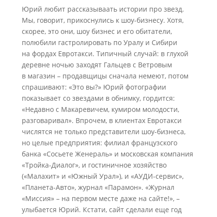
Юрий любит рассказываать истории про звезд.
Мы, говорит, прикоснулись к шоу-бизнесу. Хотя,
скорее, это они, шоу бизнес и его обитатели,
полюбили гастролировать по Уралу и Сибири
на фордах Евротакси. Типичный случай: в глухой
деревне ночью заходят Гальцев с Ветровым
в магазин – продавщицы сначала немеют, потом
спрашивают: «Это вы?» Юрий фотографии
показывает со звездами в обнимку, гордится:
«Недавно с Макаревичем, кумиром молодости,
разговаривал». Впрочем, в клиентах Евротакси
числятся не только представители шоу-бизнеса,
но целые предприятия: филиал французского
банка «Сосьете Женераль» и московская компания
«Тройка-Диалог», и гостиничное хозяйство
(«Малахит» и «Южный Урал»), и «АУДИ-сервис»,
«Планета-Авто», журнал «Парамон». «Журнал
«Миссия» – на первом месте даже на сайте!», –
улыбается Юрий. Кстати, сайт сделали еще год