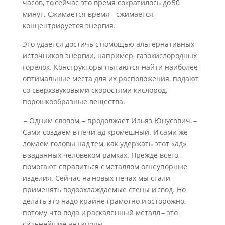
часов, то сейчас это время сократилось до 50
минут. Сжимается время – сжимается,
концентрируется энергия.
Это удается достичь с помощью альтернативных
источников энергии, например, газокислородных
горелок. Конструкторы пытаются найти наиболее
оптимальные места для их расположения, подают
со сверхзвуковыми скоростями кислород,
порошкообразные вещества.
– Одним словом, – продолжает Ильяз Юнусович. –
Сами создаем в печи ад кромешный. И сами же
ломаем головы над тем, как удержать этот «ад»
в заданных человеком рамках. Прежде всего,
помогают справиться с металлом огнеупорные
изделия. Сейчас на новых печах мы стали
применять водоохлаждаемые стены и свод. Но
делать это надо крайне грамотно и осторожно,
потому что вода и раскаленный металл – это
сильнейшие антиподы.