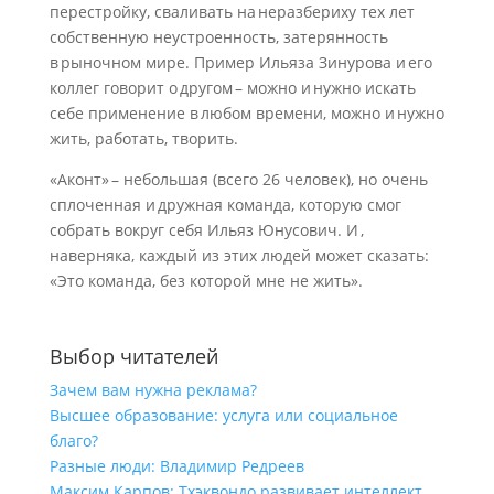
перестройку, сваливать на неразбериху тех лет
собственную неустроенность, затерянность
в рыночном мире. Пример Ильяза Зинурова и его
коллег говорит о другом – можно и нужно искать
себе применение в любом времени, можно и нужно
жить, работать, творить.
«Аконт» – небольшая (всего 26 человек), но очень
сплоченная и дружная команда, которую смог
собрать вокруг себя Ильяз Юнусович. И ,
наверняка, каждый из этих людей может сказать:
«Это команда, без которой мне не жить».
Выбор читателей
Зачем вам нужна реклама?
Высшее образование: услуга или социальное
благо?
Разные люди: Владимир Редреев
Максим Карпов: Тхэквондо развивает интеллект