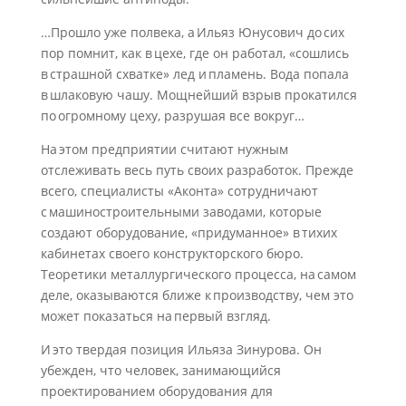
…Прошло уже полвека, а Ильяз Юнусович до сих
пор помнит, как в цехе, где он работал, «сошлись
в страшной схватке» лед и пламень. Вода попала
в шлаковую чашу. Мощнейший взрыв прокатился
по огромному цеху, разрушая все вокруг…
На этом предприятии считают нужным
отслеживать весь путь своих разработок. Прежде
всего, специалисты «Аконта» сотрудничают
с машиностроительными заводами, которые
создают оборудование, «придуманное» в тихих
кабинетах своего конструкторского бюро.
Теоретики металлургического процесса, на самом
деле, оказываются ближе к производству, чем это
может показаться на первый взгляд.
И это твердая позиция Ильяза Зинурова. Он
убежден, что человек, занимающийся
проектированием оборудования для