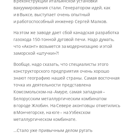
в реконструкции итальянской установки
вакуумирования стали. Генератором идей, как
и в Выксе, выступает очень опытный
и работоспособный инженер Сергей Малков.
На этом же заводе дает сбой канадская разработка
газохода 150-тонной дуговой печи. Надо думать,
что «Аконт» возьмется за модернизацию и этой
заморской «штучки»?!
Вообще, надо сказать, что специалисты этого
конструкторского предприятия очень хорошо
знают географию нашей страны. Самая восточная
точка их деятельности представлена
Комсомольском-на -Амуре, самая западная –
Белорусским металлургическим комбинатом
в городе Жлобин. На Севере аконтовцы отметились
в Мончегорске, на юге – на Узбекском
металлургическом комбинате.
…Стало уже привычным делом ругать