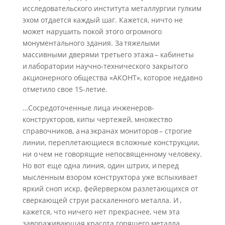
исследовательского института металлургии гулким
эхом отдается каждый шаг. Кажется, ничто не
может нарушить покой этого огромного
монументального здания. За тяжелыми
массивными дверями третьего этажа – кабинеты
и лаборатории научно-технического закрытого
акционерного общества «АКОНТ», которое недавно
отметило свое 15-летие.
…Сосредоточенные лица инженеров-
конструкторов, кипы чертежей, множество
справочников, а на экранах мониторов – строгие
линии, переплетающиеся в сложные конструкции,
ни о чем не говорящие непосвященному человеку.
Но вот еще одна линия, один штрих, и перед
мысленным взором конструктора уже вспыхивает
яркий сноп искр, фейерверком разлетающихся от
сверкающей струи раскаленного металла. И ,
кажется, что ничего нет прекраснее, чем эта
завораживающая красота горящего металла.