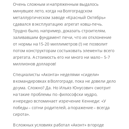
Очень сложным и напряженным выдалось
минувшее лето, когда на Волгоградском
металлургическом заводе «Красный Октябрь»
сдавался в эксплуатацию агрегат ковш-печь.
Трудно было, например, доказать строителям,
заливавшим фундамент печи, что их отклонение
от нормы на 15-20 миллиметров (!) не позволит
потом конструкторам состыковать элементы всего
агрегата. А стоимость его ни много ни мало – 5-7
миллионов долларов!
Специалисты «Аконта» неделями «сидели»
в командировках в Волгограде, пока не довели дело
до ума. Сложно? Да. Но Ильяз Юнусович смотрит
на такие проблемы по -философски мудро,
и нередко вспоминает изречение Кеннеди: «У
победы – сотни родителей, а поражение – всегда
сирота».
В сложных условиях работал «Аконт» в городе