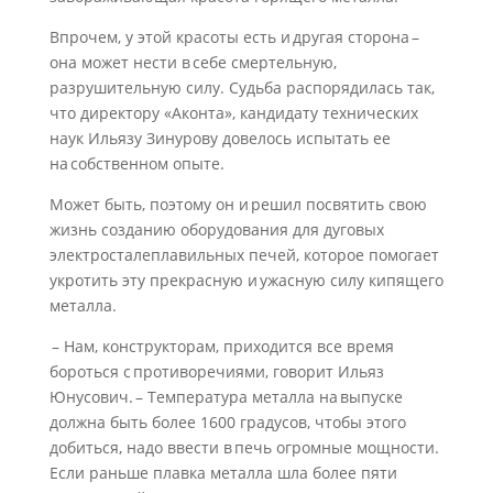
Впрочем, у этой красоты есть и другая сторона –
она может нести в себе смертельную,
разрушительную силу. Судьба распорядилась так,
что директору «Аконта», кандидату технических
наук Ильязу Зинурову довелось испытать ее
на собственном опыте.
Может быть, поэтому он и решил посвятить свою
жизнь созданию оборудования для дуговых
электросталеплавильных печей, которое помогает
укротить эту прекрасную и ужасную силу кипящего
металла.
– Нам, конструкторам, приходится все время
бороться с противоречиями, говорит Ильяз
Юнусович. – Температура металла на выпуске
должна быть более 1600 градусов, чтобы этого
добиться, надо ввести в печь огромные мощности.
Если раньше плавка металла шла более пяти