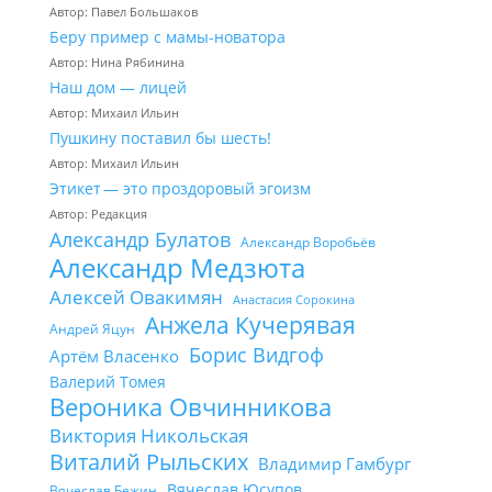
Автор: Павел Большаков
Беру пример с мамы-новатора
Автор: Нина Рябинина
Наш дом — лицей
Автор: Михаил Ильин
Пушкину поставил бы шесть!
Автор: Михаил Ильин
Этикет — это проздоровый эгоизм
Автор: Редакция
Александр Булатов
Александр Воробьёв
Александр Медзюта
Алексей Овакимян
Анастасия Сорокина
Анжела Кучерявая
Андрей Яцун
Борис Видгоф
Артём Власенко
Валерий Томея
Вероника Овчинникова
Виктория Никольская
Виталий Рыльских
Владимир Гамбург
Вячеслав Юсупов
Вячеслав Бежин