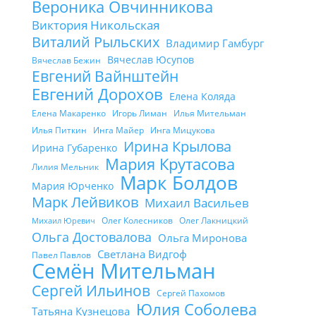
Вероника Овчинникова
Виктория Никольская
Виталий Рыльских
Владимир Гамбург
Вячеслав Юсупов
Вячеслав Бежин
Евгений Вайнштейн
Евгений Дорохов
Елена Коляда
Елена Макаренко
Игорь Лиман
Илья Мительман
Илья Питкин
Инга Майер
Инга Мицукова
Ирина Крылова
Ирина Губаренко
Мария Крутасова
Лилия Мельник
Марк Болдов
Мария Юрченко
Марк Лейвиков
Михаил Васильев
Олег Колесников
Олег Лакницкий
Михаил Юревич
Ольга Достовалова
Ольга Миронова
Светлана Видгоф
Павел Павлов
Семён Мительман
Сергей Ильинов
Сергей Пахомов
Юлия Соболева
Татьяна Кузнецова