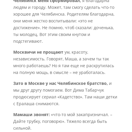
Челябинск меня сформировал,
я благодарна
людям и городу. Может, там смогу сделать что-то
хорошее для Челябинска. Родителям благодарна,
они меня жестко воспитывали: «это не
достижение». Не помню, чтоб сказали: доченька,
ты молодец. Вот этим своим кнутом и
подстегивают.
Москвичи не прощают
ум, красоту,
независимость. Говорят, Маша, а зачем ты так
много работаешь? Но я там еще не раскрутилась
на полную мощь, в смысле – не уработалась.
Зато в Москве у нас Челябинское братство,
и
мы друг другу помогаем. Вот Дима Табарчук
продюсирует сериал «Кадетство». Там наши детки
с Ералаша снимаются.
Мамаши звонят:
«что-то мой закапризничал. –
Дайте трубку, поговорю». Тяжело всегда быть
сильной.