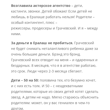
Возглавила актерское агентство
– дети,
кастинги, звонки. Детей обожаю! Если детей не
любишь, в Ералаше работать нельзя! Родители –
особый контингент, плюс –
режиссеры, продюсеры и Грачевский. И я – между
ними.
За деньги в Ералаш не пробиться.
Грачевский
не будет снимать неталантливого ребенка даже за
очень большие деньги. Брэнд это брэнд.
Грачевский всех отводит на меня – и одаренных и
бездарных. 8 месяцев, что я в агентстве работаю,
это срок. Люди через 2-3 месяца сбегают.
Дети – 50 на 50:
половина тех, кто безумно хочет,
и с них есть толк. И 50 – с неадекватными
родителями, которые из своих детей хотят сделать
звезд. А детям не надо. Мягко стараюсь объяснить
родителям: может, он у вас гениален в чем-то
другом.