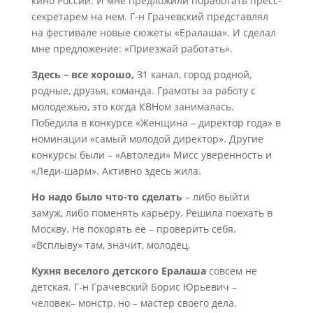
кино России. И мне предложили поработать пресс-
секретарем на нем. Г-н Грачевский представлял
на фестивале новые сюжеты «Ералаша». И сделал
мне предложение: «Приезжай работать».
Здесь – все хорошо,
31 канал, город родной,
родные, друзья, команда. Грамоты за работу с
молодежью, это когда КВНом занималась.
Победила в конкурсе «Женщина – директор года» в
номинации «самый молодой директор». Другие
конкурсы были – «Автоледи» Мисс уверенность и
«Леди-шарм». Активно здесь жила.
Но надо было что-то сделать
– либо выйти
замуж, либо поменять карьеру. Решила поехать в
Москву. Не покорять ее – проверить себя.
«Всплыву» там, значит, молодец.
Кухня веселого детского Ералаша
совсем не
детская. Г-н Грачевский Борис Юрьевич –
человек– монстр, но – мастер своего дела.