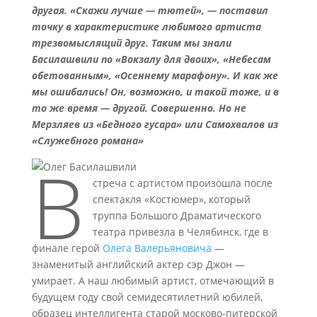
другая. «Скажи лучше — тютей», — поставил
точку в характеристике любимого артиста
трезвомыслящий друг. Таким мы знали
Басилашвили по «Вокзалу для двоих», «Небесам
обетованным», «Осеннему марафону». И как же
мы ошибались! Он, возможно, и такой тоже, и в
то же время — другой. Совершенно. Но не
Мерзляев из «Бедного гусара» или Самохвалов из
«Служебного романа»
В
стреча с артистом произошла после
спектакля «Костюмер», который
труппа Большого Драматического
театра привезла в Челябинск, где в
финале герой
Олега Валерьяновича
—
знаменитый английский актер сэр Джон —
умирает. А наш любимый артист, отмечающий в
будущем году свой семидесятилетний юбилей,
образец интеллигента старой москово-питерской