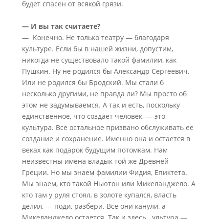
будет спасен от всякой грязи.
— И вы так считаете?
— Конечно. Не только театру — благодаря
культуре. Если бы в нашей жизни, допустим,
никогда не существовало такой фамилии, как
Пушкин. Ну не родился бы Александр Сергеевич.
Или не родился бы Бродский. Мы стали б
несколько другими, не правда ли? Мы просто об
этом не задумываемся. А так и есть, поскольку
единственное, что создает человек, — это
культура. Все остальное призвано обслуживать ее
создание и сохранение. Именно она и остается в
веках как подарок будущим потомкам. Нам
неизвестны имена владык той же Древней
Греции. Но мы знаем фамилии Фидия, Епиктета.
Мы знаем, кто такой Ньютон или Микеланджело. А
кто там у руля стоял, в золоте купался, власть
делил, — поди, разбери. Все они канули, а
Микеланджело остается. Так и здесь. ультура —