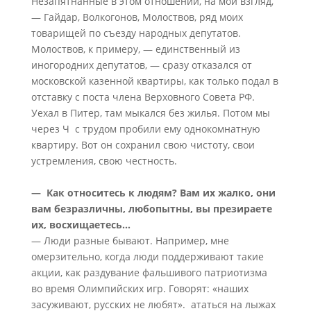
Незапятнанные в этом отношении, на мой взгляд,
— Гайдар, Волкогонов, Молоствов, ряд моих
товарищей по съезду народных депутатов.
Молоствов, к примеру, — единственный из
иногородних депутатов, — сразу отказался от
московской казенной квартиры, как только подал в
отставку с поста члена Верховного Совета РФ.
Уехал в Питер, там мыкался без жилья. Потом мы
через Ч с трудом пробили ему однокомнатную
квартиру. Вот он сохранил свою чистоту, свои
устремления, свою честность.
— Как относитесь к людям? Вам их жалко, они
вам безразличны, любопытны, вы презираете
их, восхищаетесь…
— Люди разные бывают. Например, мне
омерзительно, когда люди поддерживают такие
акции, как раздувание фальшивого патриотизма
во время Олимпийских игр. Говорят: «наших
засуживают, русских не любят». ататься на лыжах