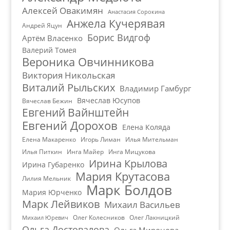
Алексей Овакимян
Анастасия Сорокина
Анжела Кучерявая
Андрей Яцун
Борис Видгоф
Артём Власенко
Валерий Томея
Вероника Овчинникова
Виктория Никольская
Виталий Рыльских
Владимир Гамбург
Вячеслав Юсупов
Вячеслав Бежин
Евгений Вайнштейн
Евгений Дорохов
Елена Коляда
Елена Макаренко
Игорь Лиман
Илья Мительман
Илья Питкин
Инга Майер
Инга Мицукова
Ирина Крылова
Ирина Губаренко
Мария Крутасова
Лилия Мельник
Марк Болдов
Мария Юрченко
Марк Лейвиков
Михаил Васильев
Олег Колесников
Олег Лакницкий
Михаил Юревич
Ольга Достовалова