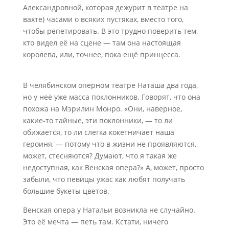
Александровной, которая дежурит в театре на
вахте) часами о всяких пустяках, вместо того,
чтобы репетировать. В это трудно поверить тем,
кто видел её на сцене — там она настоящая
королева, или, точнее, пока ещё принцесса.
В челябинском оперном театре Наташа два года,
но у неё уже масса поклонников. Говорят, что она
похожа на Мэрилин Монро. «Они, наверное,
какие-то тайные, эти поклонники, — то ли
обижается, то ли слегка кокетничает наша
героиня, — потому что в жизни не проявляются,
может, стесняются? Думают, что я такая же
недоступная, как Венская опера?» А, может, просто
забыли, что певицы ужас как любят получать
большие букеты цветов.
Венская опера у Натальи возникла не случайно.
Это её мечта — петь там. Кстати, ничего