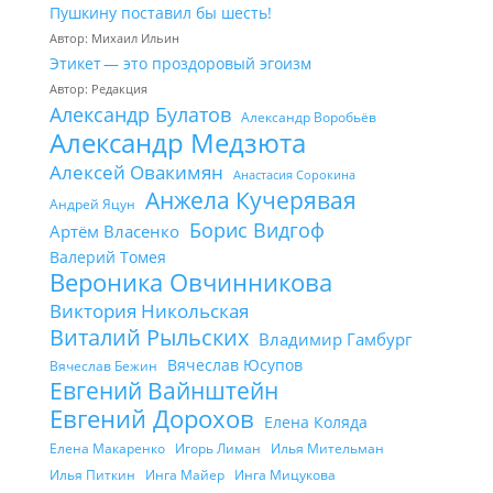
Пушкину поставил бы шесть!
Автор: Михаил Ильин
Этикет — это проздоровый эгоизм
Автор: Редакция
Александр Булатов
Александр Воробьёв
Александр Медзюта
Алексей Овакимян
Анастасия Сорокина
Анжела Кучерявая
Андрей Яцун
Борис Видгоф
Артём Власенко
Валерий Томея
Вероника Овчинникова
Виктория Никольская
Виталий Рыльских
Владимир Гамбург
Вячеслав Юсупов
Вячеслав Бежин
Евгений Вайнштейн
Евгений Дорохов
Елена Коляда
Елена Макаренко
Игорь Лиман
Илья Мительман
Илья Питкин
Инга Майер
Инга Мицукова