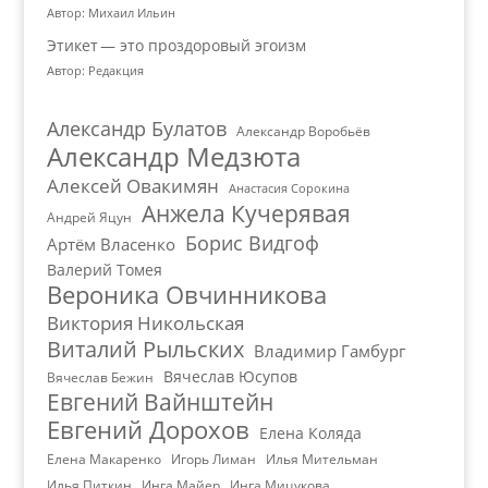
Автор: Михаил Ильин
Этикет — это проздоровый эгоизм
Автор: Редакция
Александр Булатов
Александр Воробьёв
Александр Медзюта
Алексей Овакимян
Анастасия Сорокина
Анжела Кучерявая
Андрей Яцун
Борис Видгоф
Артём Власенко
Валерий Томея
Вероника Овчинникова
Виктория Никольская
Виталий Рыльских
Владимир Гамбург
Вячеслав Юсупов
Вячеслав Бежин
Евгений Вайнштейн
Евгений Дорохов
Елена Коляда
Елена Макаренко
Игорь Лиман
Илья Мительман
Илья Питкин
Инга Майер
Инга Мицукова