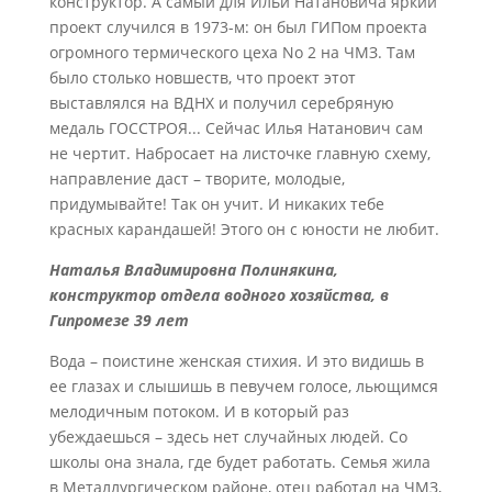
конструктор. А самый для Ильи Натановича яркий
проект случился в 1973-м: он был ГИПом проекта
огромного термического цеха No 2 на ЧМЗ. Там
было столько новшеств, что проект этот
выставлялся на ВДНХ и получил серебряную
медаль ГОССТРОЯ... Сейчас Илья Натанович сам
не чертит. Набросает на листочке главную схему,
направление даст – творите, молодые,
придумывайте! Так он учит. И никаких тебе
красных карандашей! Этого он с юности не любит.
Наталья Владимировна Полинякина,
конструктор отдела водного хозяйства, в
Гипромезе 39 лет
Вода – поистине женская стихия. И это видишь в
ее глазах и слышишь в певучем голосе, льющимся
мелодичным потоком. И в который раз
убеждаешься – здесь нет случайных людей. Со
школы она знала, где будет работать. Семья жила
в Металлургическом районе, отец работал на ЧМЗ,