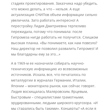
стадиях проектирования. Заказчика надо убедить,
что можно делать, а что – нельзя. А еще
актуализация СНИПов объем информации сильно
увеличила. Зато работать интересно! А
перестройку Лидия Дмитриевна терпеливо
пережидала, потому что понимала: после
Гипромеза нигде работать не получится. Слишком
высокая планка. «Вы понимаете, как нам повезло?
Наш директор не позволил развалить Гипромез! И
мы благодарны ему за это...»
А в 1969-м ее назначили собирать научно-
техническую информацию из всевозможных
источников. Искала, все, что печаталось по
металлургии в журналах Германии, Италии,
Японии – мониторила рынок, как сейчас говорят.
Лидия восхищалась Маляровским, Ярцевым,
Быстровым – специалистами грамотными,
эрудированными, людьми широкого кругозора. «И
мы старались быть такими». Концерты? «А если я