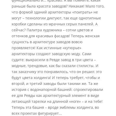
функционально и... красиво. А вы помните, какая
раньше была красота заводов? Никакая! Мало того,
что формой зданий архитекторы «поиграть» не
могут – технологии диктуют, так еще однотипные
коробки сделаны из мрачных серых панелей. А
сейчас? Палитра художника – сотни цветов и
оттенков для красивых фасадов! Теперь женская
сущность в архитектуре заводов вовсю
проявляется! Как истинные «кутюрье»
архитекторы создают заводскую моду. Сами
судите: выкрасили в Ревде завод в три цвета –
модные, трендовые, как бы сказали стилисты. И
так заказчику это понравилось, что он решил: это
будут цвета холдинга! И теперь требует, чтобы и
второй, и третий заводы были такими же. Та же
история с водонапорной башней: спроектировали
ее для Ревды как архитектурный элемент в виде
летающей тарелки на длинной «ноге» – и на тебе!
Теперь эта башня – вроде эмблемы холдинга, во
всех проектах фигурирует...