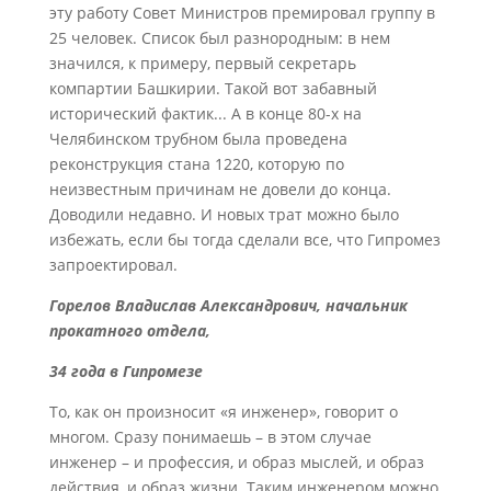
эту работу Совет Министров премировал группу в
25 человек. Список был разнородным: в нем
значился, к примеру, первый секретарь
компартии Башкирии. Такой вот забавный
исторический фактик... А в конце 80-х на
Челябинском трубном была проведена
реконструкция стана 1220, которую по
неизвестным причинам не довели до конца.
Доводили недавно. И новых трат можно было
избежать, если бы тогда сделали все, что Гипромез
запроектировал.
Горелов Владислав Александрович,
начальник
прокатного отдела,
34 года в Гипромезе
То, как он произносит «я инженер», говорит о
многом. Сразу понимаешь – в этом случае
инженер – и профессия, и образ мыслей, и образ
действия, и образ жизни. Таким инженером можно