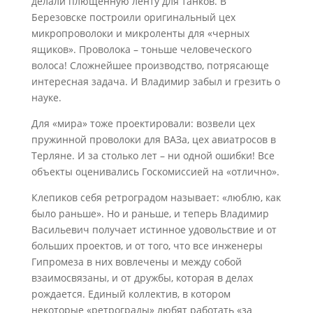
делали плющенную ленту для танков. В
Березовске построили оригинальный цех
микропроволоки и микроленты для «черных
ящиков». Проволока – тоньше человеческого
волоса! Сложнейшее производство, потрясающе
интересная задача. И Владимир забыл и грезить о
науке.
Для «мира» тоже проектировали: возвели цех
пружинной проволоки для ВАЗа, цех авиатросов в
Терляне. И за столько лет – ни одной ошибки! Все
объекты оценивались Госкомиссией на «отлично».
Клепиков себя ретроградом называет: «люблю, как
было раньше». Но и раньше, и теперь Владимир
Васильевич получает истинное удовольствие и от
больших проектов, и от того, что все инженеры
Гипромеза в них вовлечены и между собой
взаимосвязаны, и от дружбы, которая в делах
рождается. Единый коллектив, в котором
некоторые «ретрограды» любят работать «за