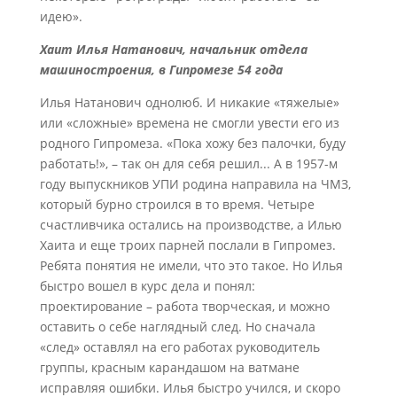
идею».
Хаит Илья Натанович,
начальник отдела
машиностроения, в Гипромезе 54 года
Илья Натанович однолюб. И никакие «тяжелые»
или «сложные» времена не смогли увести его из
родного Гипромеза. «Пока хожу без палочки, буду
работать!», – так он для себя решил... А в 1957-м
году выпускников УПИ родина направила на ЧМЗ,
который бурно строился в то время. Четыре
счастливчика остались на производстве, а Илью
Хаита и еще троих парней послали в Гипромез.
Ребята понятия не имели, что это такое. Но Илья
быстро вошел в курс дела и понял:
проектирование – работа творческая, и можно
оставить о себе наглядный след. Но сначала
«след» оставлял на его работах руководитель
группы, красным карандашом на ватмане
исправляя ошибки. Илья быстро учился, и скоро