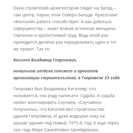
Окна строителей-архитекторов глядят на Запад –
там центр, парки, огни Северо-Запада. Красотааа!
«Женской» работе способствует. А как добиться
совершенства – знает всякая истинная женщина:
терпение и кропотливый труд. Ведь иной раз
приходится десятки раз переделывать один и тот
же проект. Так то.
Киселев Владимир Георгиевич,
начальник отдела генсмет и проектов
организации строительства, в Гипромезе 33 года
Гипромез был Владимиру Киселеву, что
называется, «на роду написан». Судьба. А судьба
любит жонглировать Случаем. «Случайно»
получилось, что Киселев вел строительство
здания Гипромеза. И даже водрузил елку на
крыше здания под Новый, 1975-й, год! А еще через
три года Марк Самойлович Шнейдерман,