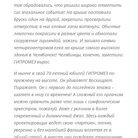
так обрадовались, что решили широко отметить
сие эпохальное событие! На крыше поставили
бруски один на другой, закрепили, просверлили
отверстия, в них еловые лапы воткнули. Обычные
лампочки покрасили в разные цвета и обмотали
сооружение гирляндой, зажгли. И засияла огнями
четырехметровая елка на крыше самого высокого
здания в Челябинске! Челябинцы, конечно, заметили:
ГИПРОМЕЗ вырос.
И нынче в свой 70-летний юбилей ГИПРОМЕЗ по-
прежнему на высоте. Он удивляет! Восхищает.
Поражает. Он с первого до последнего этажа –
шагает в ногу со временем! А сложный его организм
можно сравнить разве что лишь с симфоническим
оркестром, пожалуй, даже с уклоном в более
современный и динамичный джаз. Здесь каждый
проектировщик ведет свою «партию», точно,
уверенно и без малейшей фальши вплетая ее в
общий строй. А вместе они рождают гармоничную