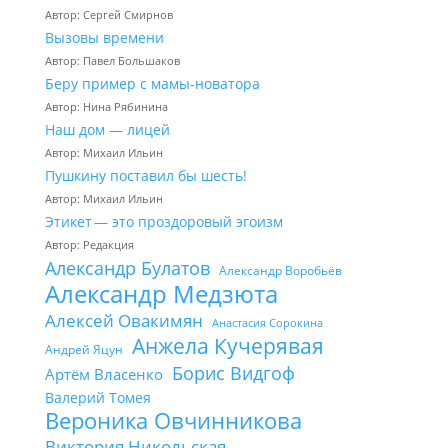
Автор: Сергей Смирнов
Вызовы времени
Автор: Павел Большаков
Беру пример с мамы-новатора
Автор: Нина Рябинина
Наш дом — лицей
Автор: Михаил Ильин
Пушкину поставил бы шесть!
Автор: Михаил Ильин
Этикет — это проздоровый эгоизм
Автор: Редакция
Александр Булатов
Александр Воробьёв
Александр Медзюта
Алексей Овакимян
Анастасия Сорокина
Анжела Кучерявая
Андрей Яцун
Борис Видгоф
Артём Власенко
Валерий Томея
Вероника Овчинникова
Виктория Никольская