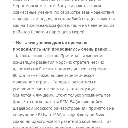
Черноморском флоте. Запуски ракет, а также
совместные учения по отработке взаимодействия
надводных и подводных кораблей осуществляются
как на Тихоокеанском флоте, так и на Северном, из
районов Белого и Баренцева морей.
– Но такие учения долгое время не
проводились или проводились очень редко...
– К сожалению, это так. Причина – изменение
концепции развития морских стратегических
ядерных сил России, происходившее в середине
80-х, а также тяжелейшее экономическое
положение страны. Теперь с развитием и
усилением боеготовности флота ситуация
меняется к лучшему. Стоит только упомянуть тот
факт, что после ракеты РСМ-54 (являющейся
шедевром морского ракетостроения), принятой на
вооружение ВМФ в 1986-м году, флоту не было
сдано ни одного нового ракетного комплекса. Так,
в конце 1998-го года правительство приняло