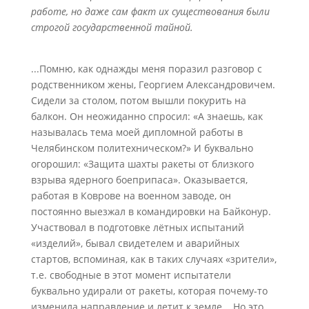
работе, но даже сам факт их существования были
строгой государственной тайной.
...Помню, как однажды меня поразил разговор с
родственником жены, Георгием Александровичем.
Сидели за столом, потом вышли покурить на
балкон. Он неожиданно спросил: «А знаешь, как
называлась тема моей дипломной работы в
Челябинском политехническом?» И буквально
огорошил: «Защита шахты ракеты от близкого
взрыва ядерного боеприпаса». Оказывается,
работая в Коврове на военном заводе, он
постоянно выезжал в командировки на Байконур.
Участвовал в подготовке лётных испытаний
«изделий», бывал свидетелем и аварийных
стартов, вспоминая, как в таких случаях «зрители»,
т.е. свободные в этот момент испытатели
буквально удирали от ракеты, которая почему-то
изменила направление и летит к земле... Но это