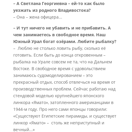
– А Светлана Георгиевна – ей-то как было
уезжать из родного Владивостока?
– Она – жена офицера...
– И тут ничего не убавить и не прибавить. А
чем занимаетесь в свободное время. Наш
Южный Урал богат озёрами. Любите рыбалку?
– Люблю не столько ловить рыбу, сколько её
готовить. Если быть до конца откровенным –
рыбалка на Урале совсем не та, что на Дальнем
Востоке. В свободное время с удовольствием
занимаюсь судомоделированием – это
прекрасный отдых, способ отвлечься на время от
производственных проблем. Сейчас работаю над
стендовой моделью крупнейшего японского
линкора «Ямато», затопленного американцами в
1944-м году. Про него сами японцы говорили:
«Существуют Египетские пирамиды, и существует
линкор «Ямато» – столь же неприступный и
вечный...»