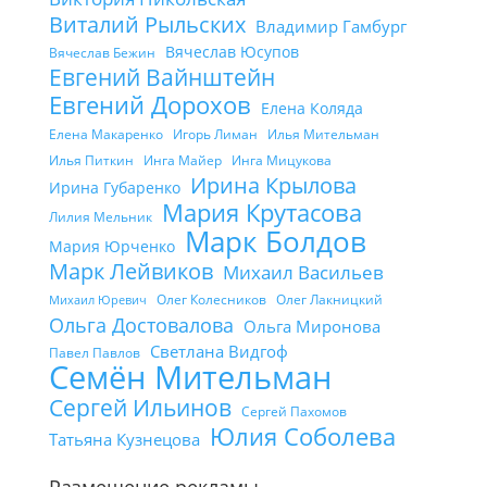
Виталий Рыльских
Владимир Гамбург
Вячеслав Юсупов
Вячеслав Бежин
Евгений Вайнштейн
Евгений Дорохов
Елена Коляда
Елена Макаренко
Игорь Лиман
Илья Мительман
Илья Питкин
Инга Майер
Инга Мицукова
Ирина Крылова
Ирина Губаренко
Мария Крутасова
Лилия Мельник
Марк Болдов
Мария Юрченко
Марк Лейвиков
Михаил Васильев
Олег Колесников
Олег Лакницкий
Михаил Юревич
Ольга Достовалова
Ольга Миронова
Светлана Видгоф
Павел Павлов
Семён Мительман
Сергей Ильинов
Сергей Пахомов
Юлия Соболева
Татьяна Кузнецова