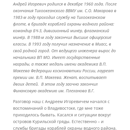
Андрей Игоревич родился в декабре 1960 года. После
окончания Тихоокеанского ВВМУ им. С.О. Макарова в
1983-м году проходил службу на Тихоокеанском
флоте, в бригаде кораблей охраны водного района:
командир БЧ-3, дивизионный минёр, флагманский
минёр. В 1988-м году закончил Высшие офицерские
классы. В 1993 году получил назначение в Миасс, в
свой родной город. От ведущего инженера вырос до
начальника ВП МО. Имеет государственные
награды, а также медаль имени академика В.П.
Макеева Федерации космонавтики России, лауреат
премии им. В.П. Макеева. Женат, воспитывает
двоих детей. В этом году заочно закончил
Финансовую академию им. Плеханова В.Г.
Разговор наш с Андреем Игоревичем начался с
воспоминаний о Владивостоке, где мне тоже
приходилось бывать. Касался и ситуации вокруг
островов Курильской гряды. Естественно – и
службы бригады кораблей охраны водного района.