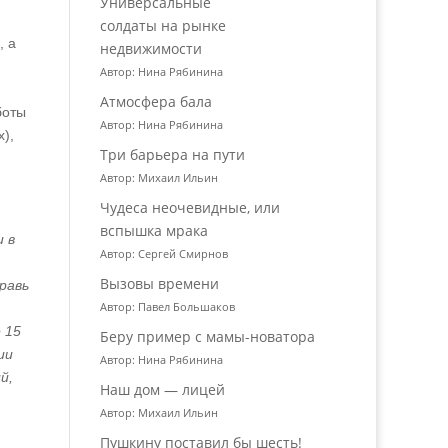
Универсальные
солдаты на рынке
, а
недвижимости
Автор: Нина Рябинина
Атмосфера бала
боты
Автор: Нина Рябинина
),
Три барьера на пути
Автор: Михаил Ильин
Чудеса неочевидные, или
вспышка мрака
 в
Автор: Сергей Смирнов
Вызовы времени
равь
Автор: Павел Большаков
 15
Беру пример с мамы-новатора
ии
Автор: Нина Рябинина
й,
Наш дом — лицей
Автор: Михаил Ильин
Пушкину поставил бы шесть!