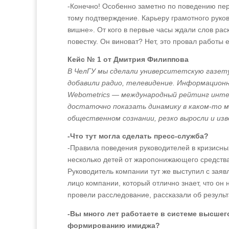
-Конечно! Особенно заметно по поведению пе
тому подтверждение. Карьеру грамотного руко
вишне». От кого в первые часы ждали слов ра
повестку. Он виноват? Нет, это провал работы 
Кейс № 1 от Дмитрия Филиппова
В ЧелГУ мы сделали университетскую газет
добавили радио, телевидение. Информационн
Webometrics — международный рейтинг интер
достаточно показать динамику в каком-то м
общественном сознании, резко выросли и из
-Что тут могла сделать пресс-служба?
-Правила поведения руководителей в кризисны
несколько детей от жаропонижающего средства
Руководитель компании тут же выступил с зая
лицо компании, который отлично знает, что он
провели расследование, рассказали об результ
-Вы много лет работаете в системе высшег
формированию имиджа?