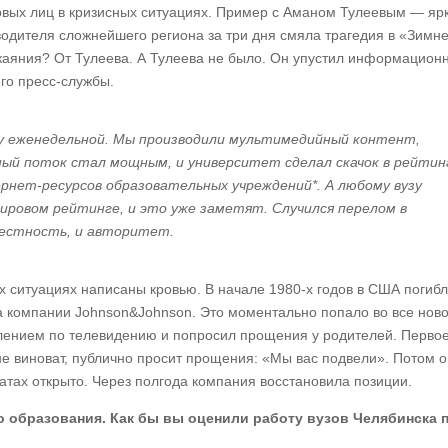
рвых лиц в кризисных ситуациях. Пример с Аманом Тулеевым — яр
водителя сложнейшего региона за три дня смяла трагедия в «Зимн
скаяния? От Тулеева. А Тулеева не было. Он упустил информацион
его пресс-службы.
у еженедельной. Мы производили мультимедийный контент,
ый поток стал мощным, и университет сделал скачок в рейтин
нет-ресурсов образовательных учреждений*. А любому вузу
ировом рейтинге, и это уже заметят. Случился перелом в
вестность, и авторитет.
х ситуациях написаны кровью. В начале 1980‑х годов в США погиб
 компании Johnson&Johnson. Это моментально попало во все ново
влением по телевидению и попросил прощения у родителей. Перво
 не виноват, публично просит прощения: «Мы вас подвели». Потом 
атах открыто. Через полгода компания восстановила позиции.
о образования. Как бы вы оценили работу вузов Челябинска 