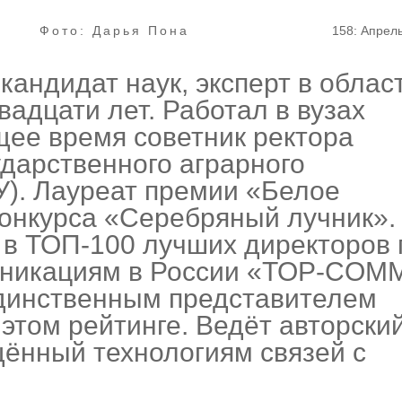
Фото: Дарья Пона
158: Апрел
андидат наук, эксперт в облас
вадцати лет. Работал в вузах
щее время советник ректора
дарственного аграрного
). Лауреат премии «Белое
онкурса «Серебряный лучник».
 в ТОП-100 лучших директоров 
никациям в России «TOP-COM
единственным представителем
этом рейтинге. Ведёт авторски
щённый технологиям связей с