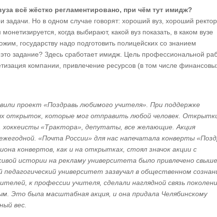
вуза всё жёстко регламентировано, при чём тут имидж?
и задачи. Но в одном случае говорят: хороший вуз, хороший ректор
н монетизируется, когда выбирают, какой вуз показать, в каком вузе
ожим, государству надо подготовить полицейских со знанием
т это задание? Здесь сработает имидж. Цель профессиональной ра
тизация компании, привлечение ресурсов (в том числе финансовых
вили проект «Поздравь любимого учителя». При поддержке
ых открыток, которые мог отправить любой человек. Открытки
 хоккеисты «Трактора», депутаты, все желающие. Акция
 ежегодной. «Почта России» для нас напечатала конверты «Позд
иона конвертов, как и на открытках, стоял значок акции с
асивой истории на рекламу университета было привлечено свыше
й педагогический университет зазвучал в общественном сознан
ителей, к профессии учителя, сделали наглядной связь поколени
ым. Это была масштабная акция, и она придала Челябинскому
ный вес.