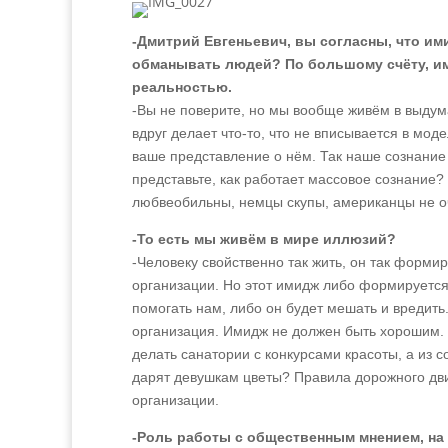
-Дмитрий Евгеньевич, вы согласны, что им
обманывать людей? По большому счёту, им
реальностью.
-Вы не поверите, но мы вообще живём в выдум
вдруг делает что-то, что не вписывается в мод
ваше представление о нём. Так наше сознание
представьте, как работает массовое сознание
любвеобильны, немцы скупы, американцы не оч
-То есть мы живём в мире иллюзий?
-Человеку свойственно так жить, он так форми
организации. Но этот имидж либо формируется
помогать нам, либо он будет мешать и вредит
организация. Имидж не должен быть хорошим. 
делать санатории с конкурсами красоты, а из
дарят девушкам цветы? Правила дорожного дви
организации.
-Роль работы с общественным мнением, на 