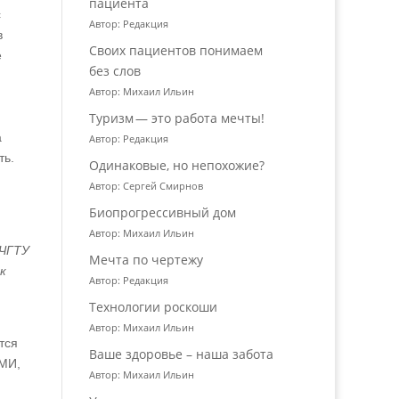
пациента
с
Автор: Редакция
в
Своих пациентов понимаем
е
без слов
Автор: Михаил Ильин
Туризм — это работа мечты!
а
Автор: Редакция
ть.
Одинаковые, но непохожие?
Автор: Сергей Смирнов
Биопрогрессивный дом
Автор: Михаил Ильин
 ЧГТУ
Мечта по чертежу
к
Автор: Редакция
Технологии роскоши
Автор: Михаил Ильин
тся
Ваше здоровье – наша забота
СМИ,
Автор: Михаил Ильин