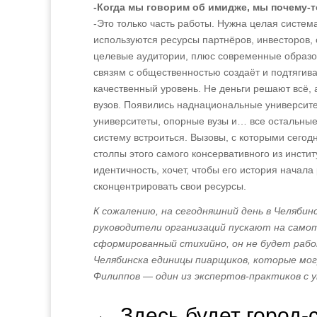
-Когда мы говорим об имидже, мы почему-т
-Это только часть работы. Нужна целая систем
используются ресурсы партнёров, инвесторов,
целевые аудитории, плюс современные образов
связям с общественностью создаёт и подтягива
качественный уровень. Не деньги решают всё, 
вузов. Появились наднациональные университ
университеты, опорные вузы и… все остальные. 
систему встроиться. Вызовы, с которыми сего
столпы этого самого консервативного из инстит
идентичность, хочет, чтобы его история начал
сконцентрировать свои ресурсы.
К сожалению, на сегодняшний день в Челяби
руководители организаций пускают на самот
сформированный стихийно, он не будет рабо
Челябинска единицы пиарщиков, которые мог
Филиппов — один из экспертов‑практиков с 
←
Здесь будет город-