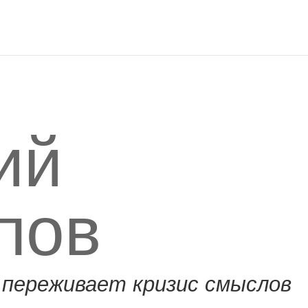
ий
пов
 переживает кризис смыслов