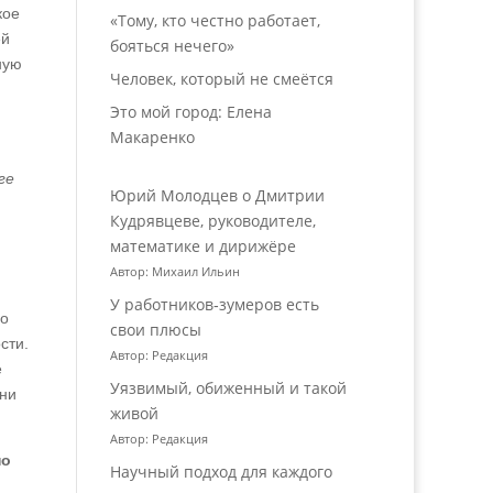
кое
«Тому, кто честно работает,
ей
бояться нечего»
ную
Человек, который не смеётся
Это мой город: Елена
Макаренко
ге
Юрий Молодцев о Дмитрии
Кудрявцеве, руководителе,
математике и дирижёре
Автор: Михаил Ильин
У работников‑зумеров есть
ло
свои плюсы
сти.
Автор: Редакция
е
Уязвимый, обиженный и такой
они
живой
Автор: Редакция
по
Научный подход для каждого