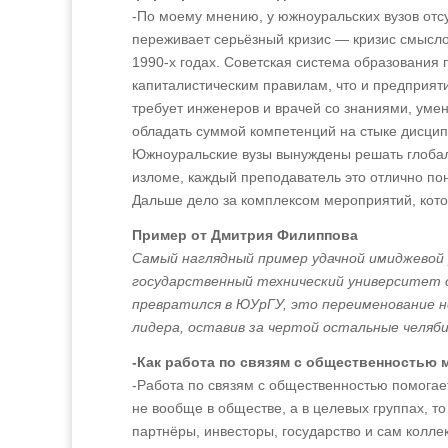
-По моему мнению, у южноуральских вузов отс
переживает серьёзный кризис — кризис смысл
1990‑х годах. Советская система образования 
капиталистическим правилам, что и предприяти
требует инженеров и врачей со знаниями, умен
обладать суммой компетенций на стыке дисцип
Южноуральские вузы вынуждены решать глобал
изломе, каждый преподаватель это отлично пон
Дальше дело за комплексом мероприятий, кото
Пример от Дмитрия Филиппова
Самый наглядный пример удачной имиджевой 
государственный технический университет 
превратился в ЮУрГУ, это переименование н
лидера, оставив за чертой остальные челяби
-Как работа по связям с общественностью 
-Работа по связям с общественностью помогае
не вообще в обществе, а в целевых группах, то
партнёры, инвесторы, государство и сам колл