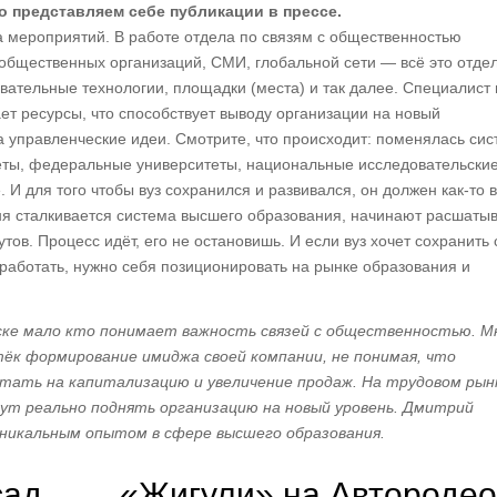
о представляем себе публикации в прессе.
а мероприятий. В работе отдела по связям с общественностью
 общественных организаций, СМИ, глобальной сети — всё это отде
ательные технологии, площадки (места) и так далее. Специалист 
ет ресурсы, что способствует выводу организации на новый
а управленческие идеи. Смотрите, что происходит: поменялась си
еты, федеральные университеты, национальные исследовательски
И для того чтобы вуз сохранился и развивался, он должен как-то в
дня сталкивается система высшего образования, начинают расшаты
утов. Процесс идёт, его не остановишь. И если вуз хочет сохранить
а работать, нужно себя позиционировать на рынке образования и
нске мало кто понимает важность связей с общественностью. М
ёк формирование имиджа своей компании, не понимая, что
тать на капитализацию и увеличение продаж. На трудовом рын
ут реально поднять организацию на новый уровень. Дмитрий
уникальным опытом в сфере высшего образования.
сад
«Жигули» на Автородео