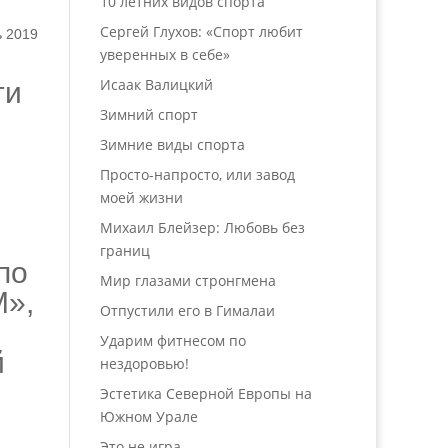
10 летних видов спорта
Сергей Глухов: «Спорт любит
ь 2019
уверенных в себе»
Исаак Валицкий
ти
Зимний спорт
Зимние виды спорта
Просто-напросто, или завод
моей жизни
Михаил Блейзер: Любовь без
границ
по
Мир глазами стронгмена
M»,
Отпустили его в Гималаи
Ударим фитнесом по
й
нездоровью!
Эстетика Северной Европы на
Южном Урале
Это не игра