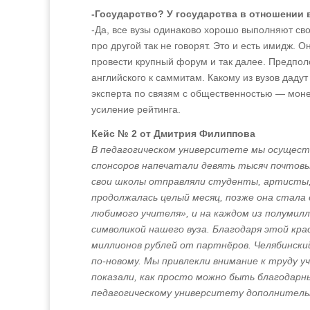
-Государство? У государства в отношении 
-Да, все вузы одинаково хорошо выполняют сво
про другой так не говорят. Это и есть имидж. О
провести крупный форум и так далее. Предпол
английского к саммитам. Какому из вузов даду
эксперта по связям с общественностью — моне
усиление рейтинга.
Кейс № 2 от Дмитрия Филиппова
В педагогическом университете мы осущест
спонсоров напечатали девять тысяч почтов
свои школы отправляли студенты, артисты,
продолжалась целый месяц, позже она стала
любимого учителя», и на каждом из полумилл
символикой нашего вуза. Благодаря этой кр
миллионов рублей от партнёров. Челябински
по-новому. Мы привлекли внимание к труду уч
показали, как просто можно быть благодарн
педагогическому университету дополнитель