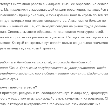
утствует системная работа с имиджем. Высшее образование сейча
ов. Мы находимся в завершающей стадии революции, начавшейся 
поменялась принципиально, и вузы должны начать играть по тем ж
я, для которых они готовят специалистов. А экономика больше не
иями и навыками. Те, кто выходит сегодня на рынок труда должны
лин. Система высшего образования становится многоуровневой.
ьный вопрос — как развиваться дальше. Сегодня мы находимся н
имает. Каждый конкретный вуз спасёт только социальная значимос
рые выведут вуз на новый уровень.
работы в Челябинске, пожалуй, это когда Челябинский
стал Южно-Уральским государственным университетом. Когда
емедленно выделило его в общественном сознании. Выделило ка
нские вузы.
может помочь в этом?
т притянуть ресурсы и консолидировать вуз. Имидж ведь формируе
 есть у тех, с кем вузы взаимодействуют: студенты и их родители, 
ектив, в котором выстраиваются гармоничные взаимоотношения.