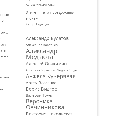
Автор: Михаил Ильин
Этикет — это проздоровый
льные
эгоизм
по
Автор: Редакция
стема
Александр Булатов
е
 эту
Александр Воробьёв
Александр
вать
Медзюта
 свою
Алексей Овакимян
Андрей Яцун
Анастасия Сорокина
Анжела Кучерявая
ногие
Артём Власенко
Борис Видгоф
ке
Валерий Томея
Вероника
Овчинникова
Виктория Никольская
→