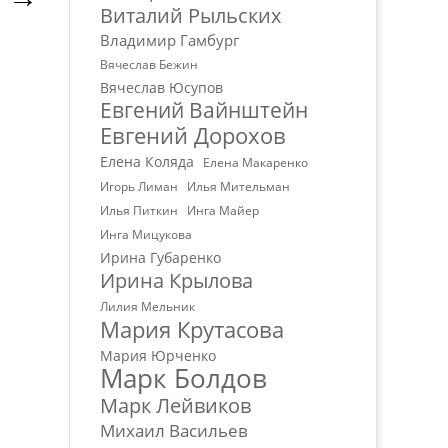
Виталий Рыльских
Владимир Гамбург
Вячеслав Бежин
Вячеслав Юсупов
Евгений Вайнштейн
Евгений Дорохов
Елена Коляда
Елена Макаренко
Игорь Лиман
Илья Мительман
Илья Питкин
Инга Майер
Инга Мицукова
Ирина Губаренко
Ирина Крылова
Лилия Мельник
Мария Крутасова
Мария Юрченко
Марк Болдов
Марк Лейвиков
Михаил Васильев