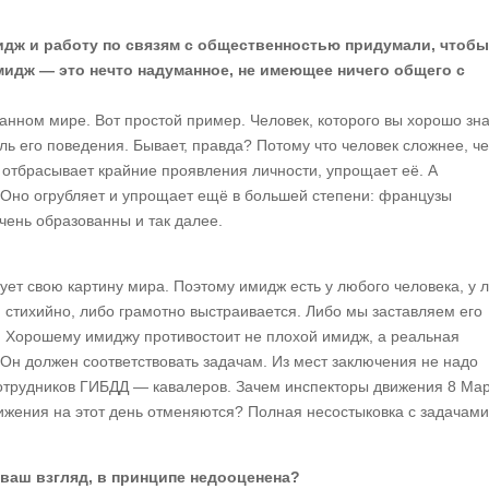
идж и работу по связям с общественностью придумали, чтобы
идж — это нечто надуманное, не имеющее ничего общего с
анном мире. Вот простой пример. Человек, которого вы хорошо зна
ель его поведения. Бывает, правда? Потому что человек сложнее, ч
 отбрасывает крайние проявления личности, упрощает её. А
? Оно огрубляет и упрощает ещё в большей степени: французы
ень образованны и так далее.
рует свою картину мира. Поэтому имидж есть у любого человека, у 
 стихийно, либо грамотно выстраивается. Либо мы заставляем его
ь. Хорошему имиджу противостоит не плохой имидж, а реальная
Он должен соответствовать задачам. Из мест заключения не надо
 сотрудников ГИБДД — кавалеров. Зачем инспекторы движения 8 Ма
жения на этот день отменяются? Полная несостыковка с задачами
ваш взгляд, в принципе недооценена?