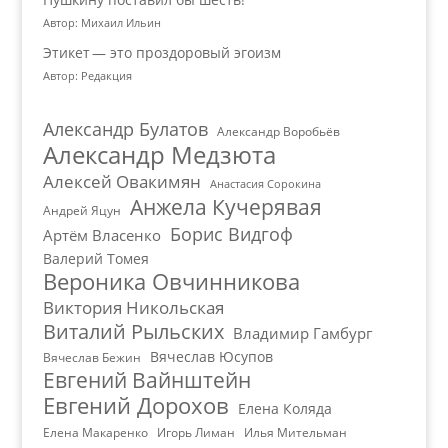
Автор: Михаил Ильин
Этикет — это проздоровый эгоизм
Автор: Редакция
Александр Булатов
Александр Воробьёв
Александр Медзюта
Алексей Овакимян
Анастасия Сорокина
Анжела Кучерявая
Андрей Яцун
Борис Видгоф
Артём Власенко
Валерий Томея
Вероника Овчинникова
Виктория Никольская
Виталий Рыльских
Владимир Гамбург
Вячеслав Юсупов
Вячеслав Бежин
Евгений Вайнштейн
Евгений Дорохов
Елена Коляда
Елена Макаренко
Игорь Лиман
Илья Мительман