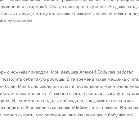
ружинная и с кареткой. Она до сих пор есть у меня. Но даже в год
 писать от руки, потому что никакое нажатие кнопок не может пере
воим организмом.
ер» с ножным приводом. Мой дедушка Алексей Бобылев работал
 позволить себе такую роскошь. В те времена такая машинка счита
и были. Мне было около пяти лет, и, естественно, меня очень жив
аботает сама машинка. И, скорее всего, я пыталась засунуть пальч
дила. И, нажимая на педаль, наблюдала, как движется игла и как
моих родителей появилась машинка «Чайка», тоже ножная. Я хорош
то, можно сказать, моё увлечение шитьём началось с бабушкиной