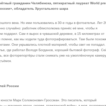
ётный гражданин Челябинска, пятикратный лауреат World pre
России», обладатель Хрустального шара
ошлого века. Но ими пользовались в 30‑е годы в фотоателье. Лет 
нно случайно: работник облисполкома принёс её мне, чтобы я
ом подарил. Сам я вырос в чувашской деревне, в 15 километрах от
 я помню, как мы ходили туда фотографироваться. Там были похож
етами. Они укрывались плотной материей, чтобы свет не попадал.
ье, где работал Володя Богданов, хороший бытовой фотограф. Се
сь, все фоторепортёры стали снимать уже на узкоплёночную камеру
съёмок.
елей России
юности Марк Соломонович Гроссман. Это писатель, который
д» — машинка эпохи, скорее, гражданской войны, а моя, подаренн