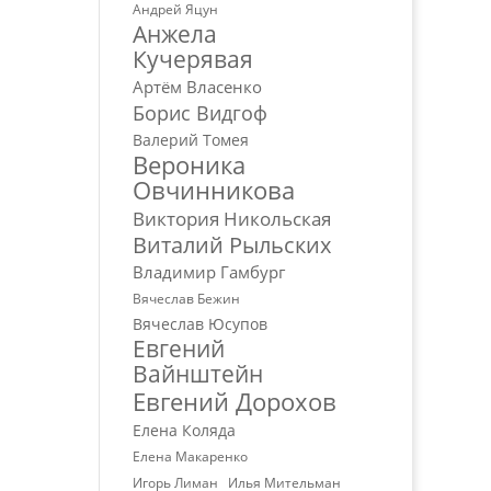
Андрей Яцун
Анжела
Кучерявая
Артём Власенко
Борис Видгоф
Валерий Томея
Вероника
Овчинникова
Виктория Никольская
Виталий Рыльских
Владимир Гамбург
Вячеслав Бежин
Вячеслав Юсупов
Евгений
Вайнштейн
Евгений Дорохов
Елена Коляда
Елена Макаренко
Игорь Лиман
Илья Мительман