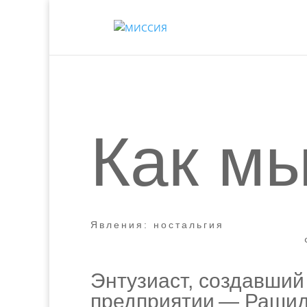
Как м
Явления: ностальгия
Энтузиаст, создавший
предприятии — Рашид