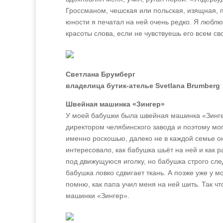
Гроссманом, чешская или польская, изящная, п
юности я печатал на ней очень редко. Я люблю
красоты слова, если не чувствуешь его всем с
Светлана Брумберг
владелица бутик-ателье Svetlana Brumberg
Швейная машинка «Зингер»
У моей бабушки была швейная машинка «Зинг
директором челябинского завода и поэтому мог
именно роскошью, далеко не в каждой семье он
интересовало, как бабушка шьёт на ней и как р
под движущуюся иголку, но бабушка строго сле
бабушка ловко сдвигает ткань. А позже уже у 
помню, как папа учил меня на ней шить. Так ч
машинки «Зингер».