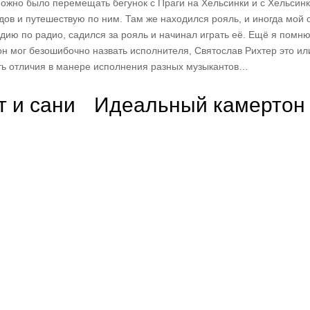
 можно было перемещать бегунок с Праги на Хельсинки и с Хельсинк
дов и путешествую по ним. Там же находился рояль, и иногда мой 
ию по радио, садился за рояль и начинал играть её. Ещё я помню
он мог безошибочно назвать исполнителя, Святослав Рихтер это ил
ть отличия в манере исполнения разных музыкантов…
т и сани
Идеальный камертон