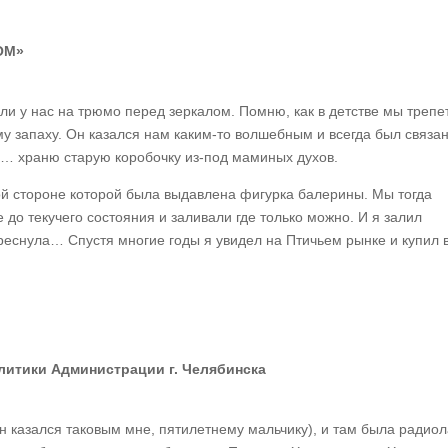
ОМ»
 у нас на трюмо перед зеркалом. Помню, как в детстве мы трепе
у запаху. Он казался нам каким-то волшебным и всегда был связа
и… храню старую коробочку из-под маминых духов.
й стороне которой была выдавлена фигурка балерины. Мы тогда
 до текучего состояния и заливали где только можно. И я залил
реснула… Спустя многие годы я увидел на Птичьем рынке и купил 
итики Администрации г. Челябинска
 казался таковым мне, пятилетнему мальчику), и там была радиол