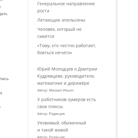
Генеральное направление
ы
роста
дать
Летающие апельсины
Человек, который не
смеётся
«Тому, кто честно работает,
бояться нечего»
Юрий Молодцев о Дмитрии
Кудрявцеве, руководителе,
лась
математике и дирижёре
о
Автор: Михаил Ильин
ик
У работников‑зумеров есть
свои плюсы
о
Автор: Редакция
Уязвимый, обиженный
и такой живой
Автор: Редакция