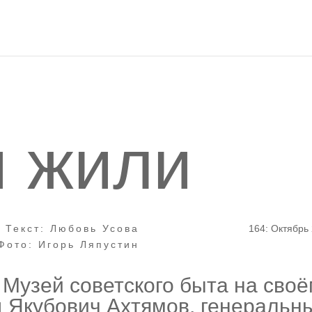
ы жили
Текст: Любовь Усова
164: Октябрь
Фото: Игорь Ляпустин
 Музей советского быта на сво
 Якубович Ахтямов, генеральн