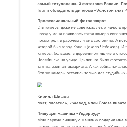
самый титулованный фотограф России, Поч
foto и обладатель диплома «Золотой глаз 
Профессиональный фотоаппарат
Эти камеры даже не советских лет, а начала пр
назад у меня появилась такая камера соверше
посмотрел, в рабочем ли она состоянии. А пот
которой был город Канаш (около Чебоксар). И
камеры, большие, в деревянном ящике и с касс
Челябинске на улице Цвиллинга было фотоател
там магазин антиквариата. А как война начала
Эти же камеры остались только для студийных 
Кирилл Шишов
поэт, писатель, краевед, член Союза писат
Пишущая машинка «Ундервуд»
Мою первую пишущую машинку подарил мне в 
вдохновлял меня, учил, ругал порой. «Ундерву