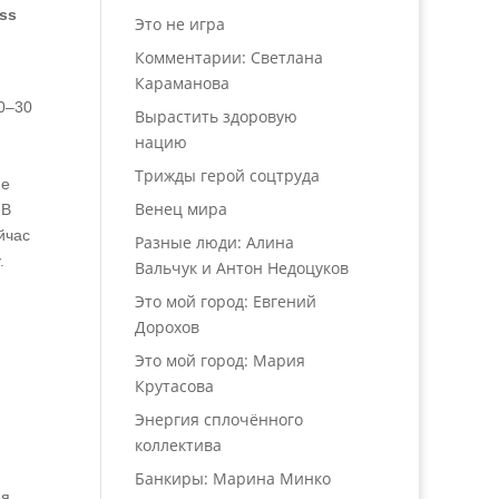
ss
Это не игра
Комментарии: Светлана
Караманова
20–30
Вырастить здоровую
нацию
Трижды герой соцтруда
ие
Венец мира
 В
йчас
Разные люди: Алина
.
Вальчук и Антон Недоцуков
Это мой город: Евгений
Дорохов
Это мой город: Мария
Крутасова
Энергия сплочённого
коллектива
Банкиры: Марина Минко
ая