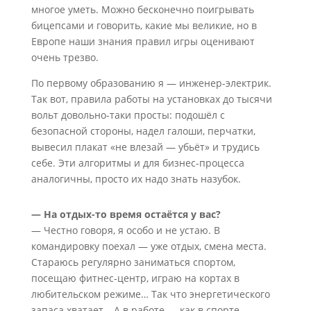
многое уметь. Можно бесконечно поигрывать
бицепсами и говорить, какие мы великие, но в
Европе наши знания правил игры оценивают
очень трезво.
По первому образованию я — инженер-электрик.
Так вот, правила работы на установках до тысячи
вольт довольно-таки просты: подошёл с
безопасной стороны, надел галоши, перчатки,
вывесил плакат «не влезай — убьёт» и трудись
себе. Эти алгоритмы и для бизнес-процесса
аналогичны, просто их надо знать назубок.
— На отдых-то время остаётся у вас?
— Честно говоря, я особо и не устаю. В
командировку поехал — уже отдых, смена места.
Стараюсь регулярно заниматься спортом,
посещаю фитнес-центр, играю на кортах в
любительском режиме… Так что энергетического
запаса хватает… А в работе — как в спорте.