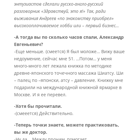
энтузиастов сделали русско-англо-русский
разговорник «Здравствуй, это я!» Так, ради
выживания Андреев «по знакомству приобрел»
высокооплачиваемое хобби или – первый бизнес…
-А тогда вы по сколько часов спали, Александр
Евгеньевич?
-Еще меньше. (смеется) Я был моложе… Вижу ваше
недоумение, сейчас мне 51. …Потом… у меня
много-много лет лежала книжка по методике
древне-японского точечного массажа Шиатсу. Ши
– палец по –японски, атсу – давление. Книжку мне
подарили на международной книжной ярмарке в
Москве. И я ее перевел.
-Хотя бы прочитали.
-(смееется) Действительно.
-Теперь точки знаете, можете практиковать,
вы же доктор.
-Ну да... Между прочим, помогает.