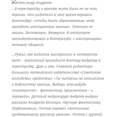
…В перестройку и врачам жить было не на что.
Хорошо, что родители в свое время внушали
Александру: «чтобы быть образованным, надо
овладеть иностранным языком». Отклика не
нашли. Заставляли. Втянулся. В институте
президентствовал в Интерклубе, с иностранцами
активно общался.
...Ружье, как водится, выстрелило в четвертом
акте – английский пригодился доктору Андрееву в
перестройку. Друг и зам. Главного редактора
большого латвийского издательства «Советская
молодежь» предложил: «Ты читаешь на английском
и библиотеку имеешь. Выбери что-нибудь
поинтереснее – фантастику, приключения – и
переведи». Детский нейрохирург Андреев выбрал
рассказы Альфреда Бестера. Научную фантастику.
Опубликовали. Потом перевел «Антологию
средневекового рассказа ужасов». Потом с группой