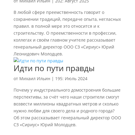
от
Михаил Ильин
|
202: Август 2025
В любой сфере преемственность говорит о
сохранении традиций, передаче опыта, негласных
правил. в полной мере это относится и к
строительству. О пре­емствен­ности в профессии,
коллегах и своём главном учителе рассказывает
генеральный директор ООО СЗ «Сириус» Юрий
Леонидович Молодцев.
Идти по пути правды
от
Михаил Ильин
|
195: Июль 2024
Почему у индустриального домостроения большие
перспективы, за счёт чего наши строители смогут
возвести миллионы квадратных метров и сколько
нужно любви для своего дела и родного города?
Об этом рассказывает генеральный директор ООО
СЗ «Сириус» Юрий Молодцев.