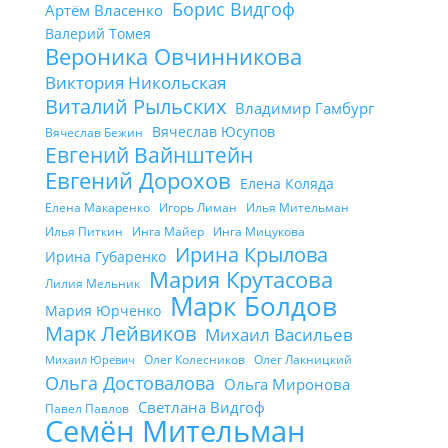
Борис Видгоф
Артём Власенко
Валерий Томея
Вероника Овчинникова
Виктория Никольская
Виталий Рыльских
Владимир Гамбург
Вячеслав Юсупов
Вячеслав Бежин
Евгений Вайнштейн
Евгений Дорохов
Елена Коляда
Елена Макаренко
Игорь Лиман
Илья Мительман
Илья Питкин
Инга Майер
Инга Мицукова
Ирина Крылова
Ирина Губаренко
Мария Крутасова
Лилия Мельник
Марк Болдов
Мария Юрченко
Марк Лейвиков
Михаил Васильев
Олег Колесников
Олег Лакницкий
Михаил Юревич
Ольга Достовалова
Ольга Миронова
Светлана Видгоф
Павел Павлов
Семён Мительман