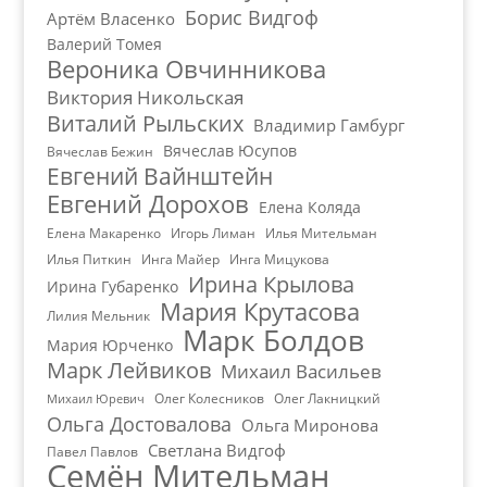
Борис Видгоф
Артём Власенко
Валерий Томея
Вероника Овчинникова
Виктория Никольская
Виталий Рыльских
Владимир Гамбург
Вячеслав Юсупов
Вячеслав Бежин
Евгений Вайнштейн
Евгений Дорохов
Елена Коляда
Елена Макаренко
Игорь Лиман
Илья Мительман
Илья Питкин
Инга Майер
Инга Мицукова
Ирина Крылова
Ирина Губаренко
Мария Крутасова
Лилия Мельник
Марк Болдов
Мария Юрченко
Марк Лейвиков
Михаил Васильев
Олег Колесников
Олег Лакницкий
Михаил Юревич
Ольга Достовалова
Ольга Миронова
Светлана Видгоф
Павел Павлов
Семён Мительман