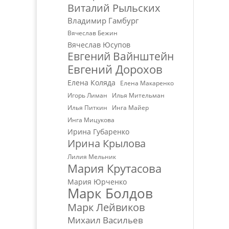
Виталий Рыльских
Владимир Гамбург
Вячеслав Бежин
Вячеслав Юсупов
Евгений Вайнштейн
Евгений Дорохов
Елена Коляда
Елена Макаренко
Игорь Лиман
Илья Мительман
Илья Питкин
Инга Майер
Инга Мицукова
Ирина Губаренко
Ирина Крылова
Лилия Мельник
Мария Крутасова
Мария Юрченко
Марк Болдов
Марк Лейвиков
Михаил Васильев