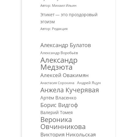
Автор: Михаил Ильин
Этикет — это проздоровый
эгоизм
Автор: Редакция
Александр Булатов
Александр Воробьёв
Александр
Медзюта
Алексей Овакимян
Андрей Яцун
Анастасия Сорокина
Анжела Кучерявая
Артём Власенко
Борис Видгоф
Валерий Томея
Вероника
Овчинникова
Виктория Никольская