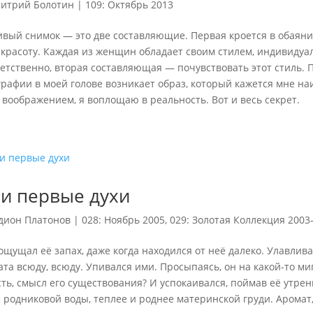
итрий Болотин
|
109: Октябрь 2013
ивый снимок — это две составляющие. Первая кроется в обаяни
 красоту. Каждая из женщин обладает своим стилем, индивидуа
етственно, вторая составляющая — почувствовать этот стиль. 
графии в моей голове возникает образ, который кажется мне н
воображением, я воплощаю в реальность. Вот и весь секрет.
и первые духи
дион Платонов
|
028: Ноябрь 2005
,
029: Золотая Коллекция 2003
ощущал её запах, даже когда находился от неё далеко. Улавлив
та всюду, всюду. Упивался ими. Просыпаясь, он на какой-то ми
ть, смысл его существования? И успокаивался, поймав её утрен
 родниковой воды, теплее и роднее материнской груди. Аромат