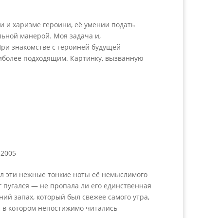
и и харизме героини, её умении подать
льной манерой. Моя задача и,
При знакомстве с героиней будущей
аиболее подходящим. Картинку, вызванную
-2005
ал эти нежные тонкие ноты её немыслимого
г пугался — не пропала ли его единственная
ний запах, который был свежее самого утра,
, в котором непостижимо читались