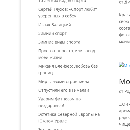
10 летних видов спорта
от
Дм
Сергей Глухов: «Спорт любит
Крас
уверенных в себе»
свою
Исаак Валицкий
соотв
Зимний спорт
фото
моим 
Зимние виды спорта
Просто-напросто, или завод
моей жизни
Михаил Блейзер: Любовь без
границ
Мо
Мир глазами стронгмена
Отпустили его в Гималаи
от
Ро
Ударим фитнесом по
…Он 
нездоровью!
арома
Эстетика Северной Европы на
радос
Южном Урале
чище
Это не игра