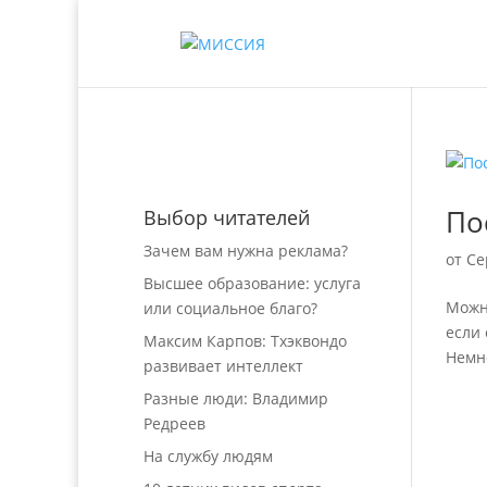
По
Выбор читателей
Зачем вам нужна реклама?
от
Се
Высшее образование: услуга
Можно
или социальное благо?
если 
Максим Карпов: Тхэквондо
Немно
развивает интеллект
Разные люди: Владимир
Редреев
На службу людям