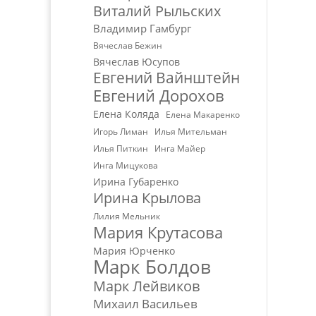
Виталий Рыльских
Владимир Гамбург
Вячеслав Бежин
Вячеслав Юсупов
Евгений Вайнштейн
Евгений Дорохов
Елена Коляда
Елена Макаренко
Игорь Лиман
Илья Мительман
Илья Питкин
Инга Майер
Инга Мицукова
Ирина Губаренко
Ирина Крылова
Лилия Мельник
Мария Крутасова
Мария Юрченко
Марк Болдов
Марк Лейвиков
Михаил Васильев