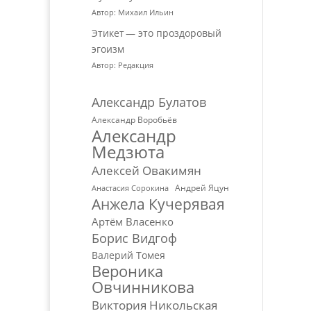
Автор: Михаил Ильин
Этикет — это проздоровый
эгоизм
Автор: Редакция
Александр Булатов
Александр Воробьёв
Александр
Медзюта
Алексей Овакимян
Андрей Яцун
Анастасия Сорокина
Анжела Кучерявая
Артём Власенко
Борис Видгоф
Валерий Томея
Вероника
Овчинникова
Виктория Никольская