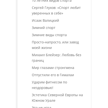
10 летних видов спорта
Сергей Глухов: «Спорт любит
уверенных в себе»
Исаак Валицкий
Зимний спорт
Зимние виды спорта
Просто-напросто, или завод
моей жизни
Михаил Блейзер: Любовь без
границ
Мир глазами стронгмена
Отпустили его в Гималаи
Ударим фитнесом по
нездоровью!
Эстетика Северной Европы на
Южном Урале
Это не игра