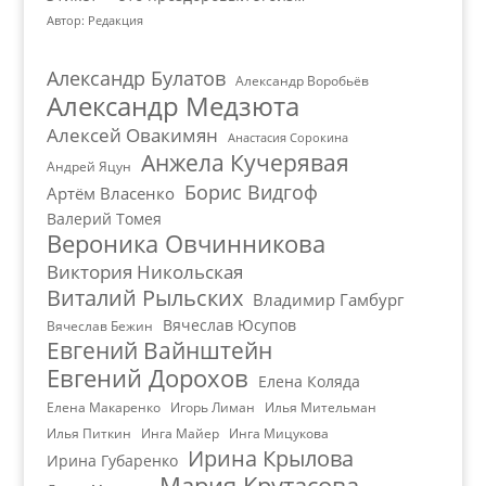
Автор: Редакция
Александр Булатов
Александр Воробьёв
Александр Медзюта
Алексей Овакимян
Анастасия Сорокина
Анжела Кучерявая
Андрей Яцун
Борис Видгоф
Артём Власенко
Валерий Томея
Вероника Овчинникова
Виктория Никольская
Виталий Рыльских
Владимир Гамбург
Вячеслав Юсупов
Вячеслав Бежин
Евгений Вайнштейн
Евгений Дорохов
Елена Коляда
Елена Макаренко
Игорь Лиман
Илья Мительман
Илья Питкин
Инга Майер
Инга Мицукова
Ирина Крылова
Ирина Губаренко
Мария Крутасова