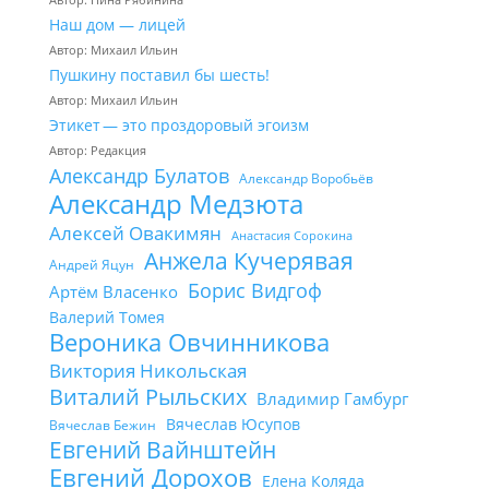
Наш дом — лицей
Автор: Михаил Ильин
Пушкину поставил бы шесть!
Автор: Михаил Ильин
Этикет — это проздоровый эгоизм
Автор: Редакция
Александр Булатов
Александр Воробьёв
Александр Медзюта
Алексей Овакимян
Анастасия Сорокина
Анжела Кучерявая
Андрей Яцун
Борис Видгоф
Артём Власенко
Валерий Томея
Вероника Овчинникова
Виктория Никольская
Виталий Рыльских
Владимир Гамбург
Вячеслав Юсупов
Вячеслав Бежин
Евгений Вайнштейн
Евгений Дорохов
Елена Коляда