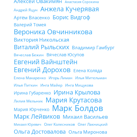
Алексей Овакимян
Анастасия Сорокина
Анжела Кучерявая
Андрей Яцун
Борис Видгоф
Артём Власенко
Валерий Томея
Вероника Овчинникова
Виктория Никольская
Виталий Рыльских
Владимир Гамбург
Вячеслав Юсупов
Вячеслав Бежин
Евгений Вайнштейн
Евгений Дорохов
Елена Коляда
Елена Макаренко
Игорь Лиман
Илья Мительман
Илья Питкин
Инга Майер
Инга Мицукова
Ирина Крылова
Ирина Губаренко
Мария Крутасова
Лилия Мельник
Марк Болдов
Мария Юрченко
Марк Лейвиков
Михаил Васильев
Олег Колесников
Олег Лакницкий
Михаил Юревич
Ольга Достовалова
Ольга Миронова