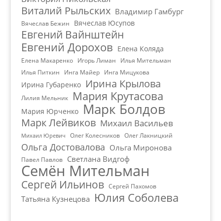
Виталий Рыльских
Владимир Гамбург
Вячеслав Юсупов
Вячеслав Бежин
Евгений Вайнштейн
Евгений Дорохов
Елена Коляда
Елена Макаренко
Игорь Лиман
Илья Мительман
Илья Питкин
Инга Майер
Инга Мицукова
Ирина Крылова
Ирина Губаренко
Мария Крутасова
Лилия Мельник
Марк Болдов
Мария Юрченко
Марк Лейвиков
Михаил Васильев
Олег Колесников
Олег Лакницкий
Михаил Юревич
Ольга Достовалова
Ольга Миронова
Светлана Видгоф
Павел Павлов
Семён Мительман
Сергей Ильинов
Сергей Пахомов
Юлия Соболева
Татьяна Кузнецова