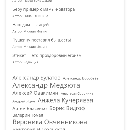
Автор: Павел Большаков
Беру пример с мамы-новатора
Автор: Нина Рябинина
Наш дом — лицей
Автор: Михаил Ильин
Пушкину поставил бы шесть!
Автор: Михаил Ильин
Этикет — это проздоровый эгоизм
Автор: Редакция
Александр Булатов
Александр Воробьёв
Александр Медзюта
Алексей Овакимян
Анастасия Сорокина
Анжела Кучерявая
Андрей Яцун
Борис Видгоф
Артём Власенко
Валерий Томея
Вероника Овчинникова
Виктория Никольская