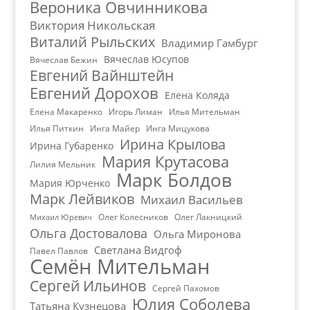
Вероника Овчинникова
Виктория Никольская
Виталий Рыльских
Владимир Гамбург
Вячеслав Юсупов
Вячеслав Бежин
Евгений Вайнштейн
Евгений Дорохов
Елена Коляда
Елена Макаренко
Игорь Лиман
Илья Мительман
Илья Питкин
Инга Майер
Инга Мицукова
Ирина Крылова
Ирина Губаренко
Мария Крутасова
Лилия Мельник
Марк Болдов
Мария Юрченко
Марк Лейвиков
Михаил Васильев
Олег Колесников
Олег Лакницкий
Михаил Юревич
Ольга Достовалова
Ольга Миронова
Светлана Видгоф
Павел Павлов
Семён Мительман
Сергей Ильинов
Сергей Пахомов
Юлия Соболева
Татьяна Кузнецова