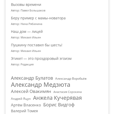
Вызовы времени
Автор: Павел Большаков
Беру пример с мамы-новатора
Автор: Нина Рябинина
Наш дом — лицей
Автор: Михаил Ильин
Пушкину поставил бы шесть!
Автор: Михаил Ильин
Этикет — это проздоровый эгоизм
Автор: Редакция
Александр Булатов
Александр Воробьёв
Александр Медзюта
Алексей Овакимян
Анастасия Сорокина
Анжела Кучерявая
Андрей Яцун
Борис Видгоф
Артём Власенко
Валерий Томея