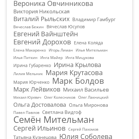
Вероника Овчинникова
Виктория Никольская
Виталий Рыльских
Владимир Гамбург
Вячеслав Юсупов
Вячеслав Бежин
Евгений Вайнштейн
Евгений Дорохов
Елена Коляда
Елена Макаренко
Игорь Лиман
Илья Мительман
Илья Питкин
Инга Майер
Инга Мицукова
Ирина Крылова
Ирина Губаренко
Мария Крутасова
Лилия Мельник
Марк Болдов
Мария Юрченко
Марк Лейвиков
Михаил Васильев
Олег Колесников
Олег Лакницкий
Михаил Юревич
Ольга Достовалова
Ольга Миронова
Светлана Видгоф
Павел Павлов
Семён Мительман
Сергей Ильинов
Сергей Пахомов
Юлия Соболева
Татьяна Кузнецова