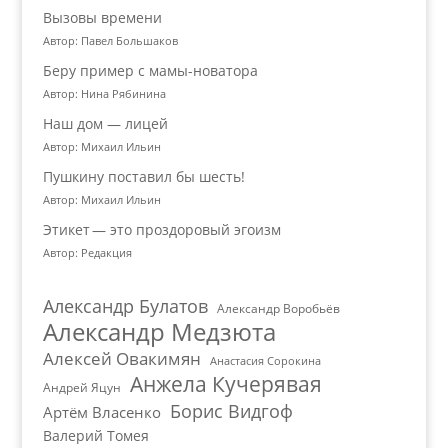
Вызовы времени
Автор: Павел Большаков
Беру пример с мамы-новатора
Автор: Нина Рябинина
Наш дом — лицей
Автор: Михаил Ильин
Пушкину поставил бы шесть!
Автор: Михаил Ильин
Этикет — это проздоровый эгоизм
Автор: Редакция
Александр Булатов
Александр Воробьёв
Александр Медзюта
Алексей Овакимян
Анастасия Сорокина
Анжела Кучерявая
Андрей Яцун
Борис Видгоф
Артём Власенко
Валерий Томея