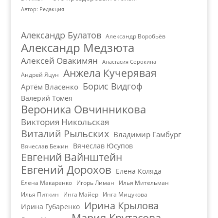
Автор: Редакция
Александр Булатов
Александр Воробьёв
Александр Медзюта
Алексей Овакимян
Анастасия Сорокина
Анжела Кучерявая
Андрей Яцун
Борис Видгоф
Артём Власенко
Валерий Томея
Вероника Овчинникова
Виктория Никольская
Виталий Рыльских
Владимир Гамбург
Вячеслав Юсупов
Вячеслав Бежин
Евгений Вайнштейн
Евгений Дорохов
Елена Коляда
Елена Макаренко
Игорь Лиман
Илья Мительман
Илья Питкин
Инга Майер
Инга Мицукова
Ирина Крылова
Ирина Губаренко
Мария Крутасова