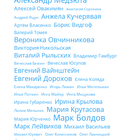
Алексей Овакимян
Анастасия Сорокина
Анжела Кучерявая
Андрей Яцун
Борис Видгоф
Артём Власенко
Валерий Томея
Вероника Овчинникова
Виктория Никольская
Виталий Рыльских
Владимир Гамбург
Вячеслав Юсупов
Вячеслав Бежин
Евгений Вайнштейн
Евгений Дорохов
Елена Коляда
Елена Макаренко
Игорь Лиман
Илья Мительман
Илья Питкин
Инга Майер
Инга Мицукова
Ирина Крылова
Ирина Губаренко
Мария Крутасова
Лилия Мельник
Марк Болдов
Мария Юрченко
Марк Лейвиков
Михаил Васильев
Олег Колесников
Олег Лакницкий
Михаил Юревич