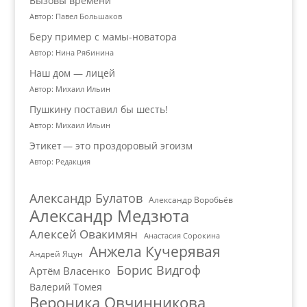
Вызовы времени
Автор: Павел Большаков
Беру пример с мамы-новатора
Автор: Нина Рябинина
Наш дом — лицей
Автор: Михаил Ильин
Пушкину поставил бы шесть!
Автор: Михаил Ильин
Этикет — это проздоровый эгоизм
Автор: Редакция
Александр Булатов
Александр Воробьёв
Александр Медзюта
Алексей Овакимян
Анастасия Сорокина
Анжела Кучерявая
Андрей Яцун
Борис Видгоф
Артём Власенко
Валерий Томея
Вероника Овчинникова