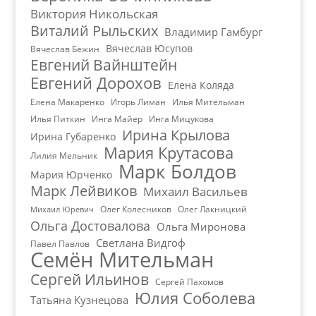
Виктория Никольская
Виталий Рыльских
Владимир Гамбург
Вячеслав Юсупов
Вячеслав Бежин
Евгений Вайнштейн
Евгений Дорохов
Елена Коляда
Елена Макаренко
Игорь Лиман
Илья Мительман
Илья Питкин
Инга Майер
Инга Мицукова
Ирина Крылова
Ирина Губаренко
Мария Крутасова
Лилия Мельник
Марк Болдов
Мария Юрченко
Марк Лейвиков
Михаил Васильев
Олег Колесников
Олег Лакницкий
Михаил Юревич
Ольга Достовалова
Ольга Миронова
Светлана Видгоф
Павел Павлов
Семён Мительман
Сергей Ильинов
Сергей Пахомов
Юлия Соболева
Татьяна Кузнецова