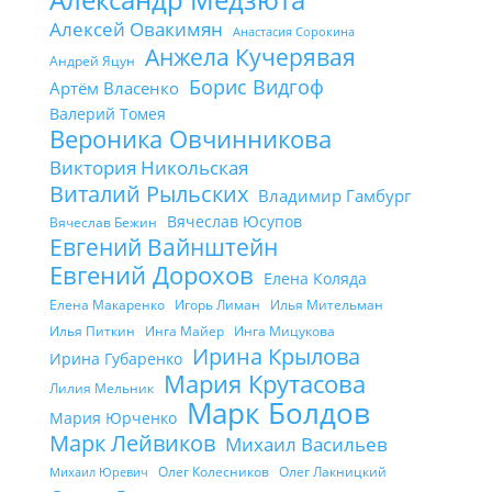
Алексей Овакимян
Анастасия Сорокина
Анжела Кучерявая
Андрей Яцун
Борис Видгоф
Артём Власенко
Валерий Томея
Вероника Овчинникова
Виктория Никольская
Виталий Рыльских
Владимир Гамбург
Вячеслав Юсупов
Вячеслав Бежин
Евгений Вайнштейн
Евгений Дорохов
Елена Коляда
Елена Макаренко
Игорь Лиман
Илья Мительман
Илья Питкин
Инга Майер
Инга Мицукова
Ирина Крылова
Ирина Губаренко
Мария Крутасова
Лилия Мельник
Марк Болдов
Мария Юрченко
Марк Лейвиков
Михаил Васильев
Олег Колесников
Олег Лакницкий
Михаил Юревич