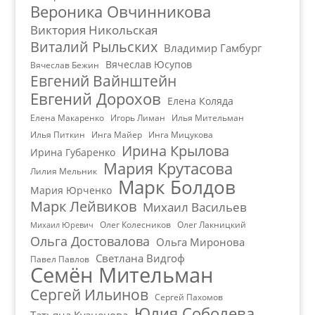
Вероника Овчинникова
Виктория Никольская
Виталий Рыльских
Владимир Гамбург
Вячеслав Юсупов
Вячеслав Бежин
Евгений Вайнштейн
Евгений Дорохов
Елена Коляда
Елена Макаренко
Игорь Лиман
Илья Мительман
Илья Питкин
Инга Майер
Инга Мицукова
Ирина Крылова
Ирина Губаренко
Мария Крутасова
Лилия Мельник
Марк Болдов
Мария Юрченко
Марк Лейвиков
Михаил Васильев
Олег Колесников
Олег Лакницкий
Михаил Юревич
Ольга Достовалова
Ольга Миронова
Светлана Видгоф
Павел Павлов
Семён Мительман
Сергей Ильинов
Сергей Пахомов
Юлия Соболева