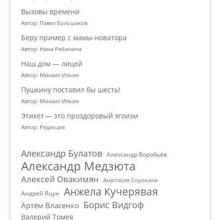
Вызовы времени
Автор: Павел Большаков
Беру пример с мамы-новатора
Автор: Нина Рябинина
Наш дом — лицей
Автор: Михаил Ильин
Пушкину поставил бы шесть!
Автор: Михаил Ильин
Этикет — это проздоровый эгоизм
Автор: Редакция
Александр Булатов
Александр Воробьёв
Александр Медзюта
Алексей Овакимян
Анастасия Сорокина
Анжела Кучерявая
Андрей Яцун
Борис Видгоф
Артём Власенко
Валерий Томея