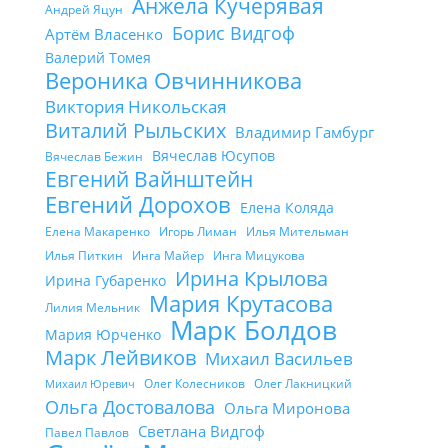
Анжела Кучерявая
Андрей Яцун
Борис Видгоф
Артём Власенко
Валерий Томея
Вероника Овчинникова
Виктория Никольская
Виталий Рыльских
Владимир Гамбург
Вячеслав Юсупов
Вячеслав Бежин
Евгений Вайнштейн
Евгений Дорохов
Елена Коляда
Елена Макаренко
Игорь Лиман
Илья Мительман
Илья Питкин
Инга Майер
Инга Мицукова
Ирина Крылова
Ирина Губаренко
Мария Крутасова
Лилия Мельник
Марк Болдов
Мария Юрченко
Марк Лейвиков
Михаил Васильев
Олег Колесников
Олег Лакницкий
Михаил Юревич
Ольга Достовалова
Ольга Миронова
Светлана Видгоф
Павел Павлов