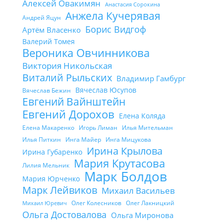
Алексей Овакимян
Анастасия Сорокина
Анжела Кучерявая
Андрей Яцун
Борис Видгоф
Артём Власенко
Валерий Томея
Вероника Овчинникова
Виктория Никольская
Виталий Рыльских
Владимир Гамбург
Вячеслав Юсупов
Вячеслав Бежин
Евгений Вайнштейн
Евгений Дорохов
Елена Коляда
Елена Макаренко
Игорь Лиман
Илья Мительман
Илья Питкин
Инга Майер
Инга Мицукова
Ирина Крылова
Ирина Губаренко
Мария Крутасова
Лилия Мельник
Марк Болдов
Мария Юрченко
Марк Лейвиков
Михаил Васильев
Олег Колесников
Олег Лакницкий
Михаил Юревич
Ольга Достовалова
Ольга Миронова