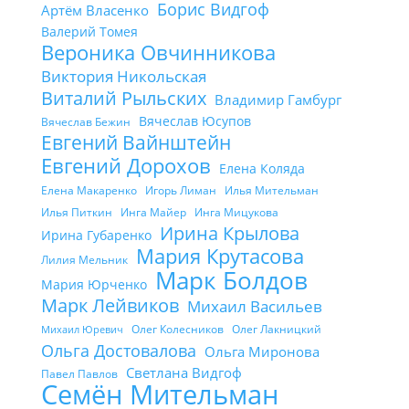
Борис Видгоф
Артём Власенко
Валерий Томея
Вероника Овчинникова
Виктория Никольская
Виталий Рыльских
Владимир Гамбург
Вячеслав Юсупов
Вячеслав Бежин
Евгений Вайнштейн
Евгений Дорохов
Елена Коляда
Елена Макаренко
Игорь Лиман
Илья Мительман
Илья Питкин
Инга Майер
Инга Мицукова
Ирина Крылова
Ирина Губаренко
Мария Крутасова
Лилия Мельник
Марк Болдов
Мария Юрченко
Марк Лейвиков
Михаил Васильев
Олег Колесников
Олег Лакницкий
Михаил Юревич
Ольга Достовалова
Ольга Миронова
Светлана Видгоф
Павел Павлов
Семён Мительман