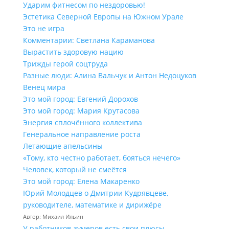
Ударим фитнесом по нездоровью!
Эстетика Северной Европы на Южном Урале
Это не игра
Комментарии: Светлана Караманова
Вырастить здоровую нацию
Трижды герой соцтруда
Разные люди: Алина Вальчук и Антон Недоцуков
Венец мира
Это мой город: Евгений Дорохов
Это мой город: Мария Крутасова
Энергия сплочённого коллектива
Генеральное направление роста
Летающие апельсины
«Тому, кто честно работает, бояться нечего»
Человек, который не смеётся
Это мой город: Елена Макаренко
Юрий Молодцев о Дмитрии Кудрявцеве,
руководителе, математике и дирижёре
Автор: Михаил Ильин
У работников‑зумеров есть свои плюсы