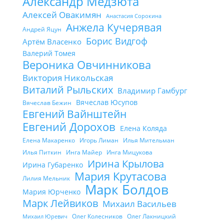
Александр Медзюта
Алексей Овакимян
Анастасия Сорокина
Анжела Кучерявая
Андрей Яцун
Борис Видгоф
Артём Власенко
Валерий Томея
Вероника Овчинникова
Виктория Никольская
Виталий Рыльских
Владимир Гамбург
Вячеслав Юсупов
Вячеслав Бежин
Евгений Вайнштейн
Евгений Дорохов
Елена Коляда
Елена Макаренко
Игорь Лиман
Илья Мительман
Илья Питкин
Инга Майер
Инга Мицукова
Ирина Крылова
Ирина Губаренко
Мария Крутасова
Лилия Мельник
Марк Болдов
Мария Юрченко
Марк Лейвиков
Михаил Васильев
Олег Колесников
Олег Лакницкий
Михаил Юревич