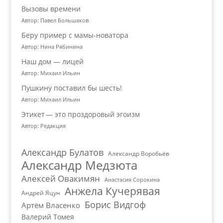
Вызовы времени
Автор: Павел Большаков
Беру пример с мамы-новатора
Автор: Нина Рябинина
Наш дом — лицей
Автор: Михаил Ильин
Пушкину поставил бы шесть!
Автор: Михаил Ильин
Этикет — это проздоровый эгоизм
Автор: Редакция
Александр Булатов
Александр Воробьёв
Александр Медзюта
Алексей Овакимян
Анастасия Сорокина
Анжела Кучерявая
Андрей Яцун
Борис Видгоф
Артём Власенко
Валерий Томея