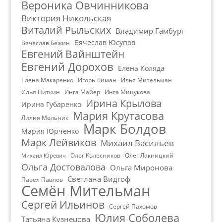
Вероника Овчинникова
Виктория Никольская
Виталий Рыльских
Владимир Гамбург
Вячеслав Юсупов
Вячеслав Бежин
Евгений Вайнштейн
Евгений Дорохов
Елена Коляда
Елена Макаренко
Игорь Лиман
Илья Мительман
Илья Питкин
Инга Майер
Инга Мицукова
Ирина Крылова
Ирина Губаренко
Мария Крутасова
Лилия Мельник
Марк Болдов
Мария Юрченко
Марк Лейвиков
Михаил Васильев
Олег Колесников
Олег Лакницкий
Михаил Юревич
Ольга Достовалова
Ольга Миронова
Светлана Видгоф
Павел Павлов
Семён Мительман
Сергей Ильинов
Сергей Пахомов
Юлия Соболева
Татьяна Кузнецова