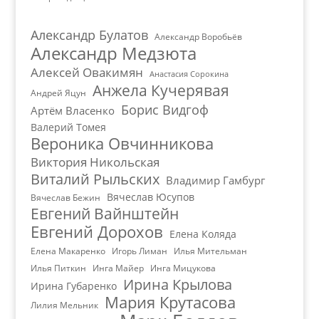
Александр Булатов
Александр Воробьёв
Александр Медзюта
Алексей Овакимян
Анастасия Сорокина
Анжела Кучерявая
Андрей Яцун
Борис Видгоф
Артём Власенко
Валерий Томея
Вероника Овчинникова
Виктория Никольская
Виталий Рыльских
Владимир Гамбург
Вячеслав Юсупов
Вячеслав Бежин
Евгений Вайнштейн
Евгений Дорохов
Елена Коляда
Елена Макаренко
Игорь Лиман
Илья Мительман
Илья Питкин
Инга Майер
Инга Мицукова
Ирина Крылова
Ирина Губаренко
Мария Крутасова
Лилия Мельник