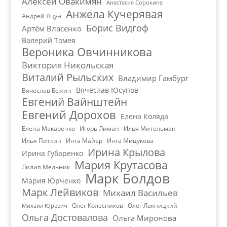
Алексей Овакимян
Анастасия Сорокина
Анжела Кучерявая
Андрей Яцун
Борис Видгоф
Артём Власенко
Валерий Томея
Вероника Овчинникова
Виктория Никольская
Виталий Рыльских
Владимир Гамбург
Вячеслав Юсупов
Вячеслав Бежин
Евгений Вайнштейн
Евгений Дорохов
Елена Коляда
Елена Макаренко
Игорь Лиман
Илья Мительман
Илья Питкин
Инга Майер
Инга Мицукова
Ирина Крылова
Ирина Губаренко
Мария Крутасова
Лилия Мельник
Марк Болдов
Мария Юрченко
Марк Лейвиков
Михаил Васильев
Олег Колесников
Олег Лакницкий
Михаил Юревич
Ольга Достовалова
Ольга Миронова